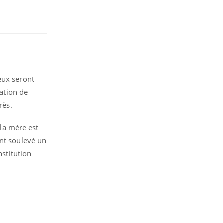
eux seront
sation de
rès.
 la mère est
ent soulevé un
nstitution