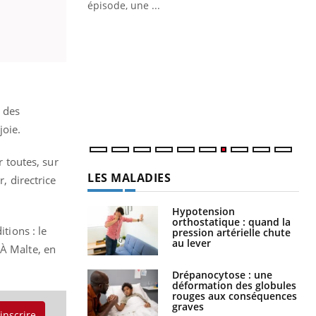
ière de bilan de
épisode, une ...
« jumeau
Qu
You
êtr
"Le
qua
Doc
, des
dir
joie.
r toutes, sur
LES MALADIES
, directrice
Hypotension
orthostatique : quand la
tions : le
pression artérielle chute
au lever
 À Malte, en
Drépanocytose : une
déformation des globules
rouges aux conséquences
graves
'inscrire