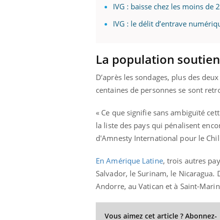
ez les soignants.
soleil, activités en plein air… Nos mains
défi
IVG : baisse chez les moins de 
sont ...
IVG : le délit d’entrave numériq
La population soutien
D’après les sondages, plus des deux 
centaines de personnes se sont retro
« Ce que signifie sans ambiguïté cett
la liste des pays qui pénalisent enco
d'Amnesty International pour le Chili
En Amérique Latine
, trois autres pa
Salvador, le Surinam, le Nicaragua.
Andorre, au Vatican et à Saint-Marin,
Vous aimez cet article ? Abonnez-