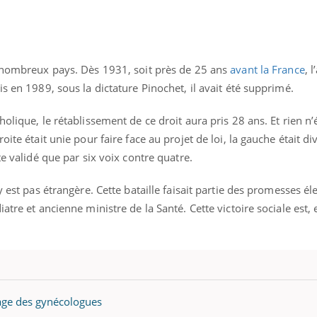
e nombreux pays. Dès 1931, soit près de 25 ans
avant la France
, 
s en 1989, sous la dictature Pinochet, il avait été supprimé.
olique, le rétablissement de ce droit aura pris 28 ans. Et rien n’
ite était unie pour faire face au projet de loi, la gauche était di
te validé que par six voix contre quatre.
y est pas étrangère. Cette bataille faisait partie des promesses él
atre et ancienne ministre de la Santé. Cette victoire sociale est, 
Youtube
bète & Ramadan 2026
Un « jumeau numériq
tube
Youtube
faciliter l’accès à la 
Ramadan approche, et, pour de
Youtube
préventive
breuses personnes atteintes de
age des gynécologues
Un établissement lié à u
ète, c'est une période de questions, de