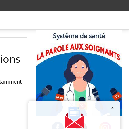
tions
notamment,
Publicité