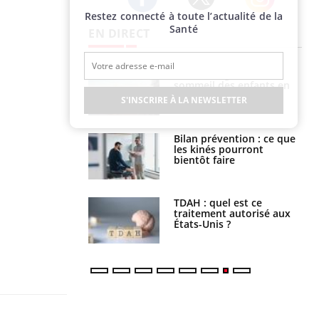
Restez connecté à toute l’actualité de la
Twitter
Facebook
Instagram
Santé
EN DIRECT
par un
Comment gérer le
a, une petite fille
sommeil des enfants en
e grâce à un
vacances ?
S'INSCRIRE À LA NEWSLETTER
essentiel
lose en Suisse :
Bilan prévention : ce que
st l’origine de la
les kinés pourront
nation ?
bientôt faire
s alimentaires :
TDAH : quel est ce
velle arme contre
traitement autorisé aux
tions sévères
États-Unis ?