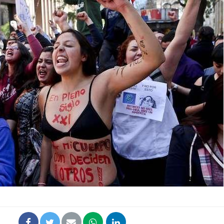
Grossesse et chaleur : ce
Mordue 
que dit la science
barracud
secouru
réflexe 
Le smartphone nuit-il à
Légionel
l'apprentissage de la
quelle e
lecture ?
contami
Mordue par une tique en
Allergie
vacances, elle reste dans
une nou
le coma pendant 42 jours
les réac