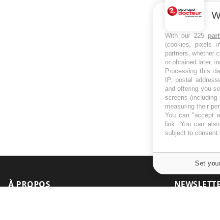
W
With our 225
par
(cookies, pixels 
partners, whether c
or obtained later, i
Processing this da
IP, postal address
and offering you s
screens (including
measuring their pe
You can "accept al
link
. You can also 
subject to consent
Set you
À PROPOS
NEWSLETT
Recevez toute
Données personnelles et cookies
infos santé