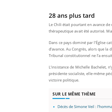
28 ans plus tard
Le Chili était pourtant en avance d
thérapeutique avait été autorisé. Mai
Dans ce pays dominé par l’Église cath
d’avance. Au Congrès, alors que la dro
Tribunal constitutionnel ne l’a ensui
L’insistance de Michelle Bachelet, n’
présidente socialiste, elle-même pédi
victoire politique.
ale : et si on
Eczéma Chronique des Mains : se
Dia
Youtube
You
SUR LE MÊME THÈME
ube
Youtube
préparer pour l’été !
Le 
 diabète de type 2
L'été arrive… et avec lui, un tout nouveau
nom
Décès de Simone Veil : l’homm
ues chez les
rythme de vie ! Vacances, plage, piscine,
diab