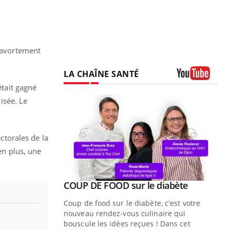
l’avortement
LA CHAÎNE SANTÉ
était gagné
Youtube
visée. Le
ectorales de la
en plus, une
Youtube
ue » pour
COUP DE FOOD sur le diabète
Youtube
médecine
Coup de food sur le diabète, c'est votre
nouveau rendez-vous culinaire qui
n groupe
bouscule les idées reçues ! Dans cet