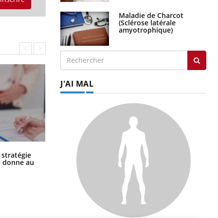
Maladie de Charcot
(Sclérose latérale
amyotrophique)
J'AI MAL
Chikungunya, dengue, West Nile :
 stratégie
que se passe-t-il dans le sud de la
a donne au
France ?