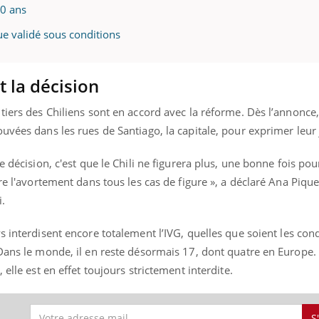
mutualiste innove en mat
s, mais ...
20 ans
santé : l'utilisation d'un 
numérique » permet ...
ue validé sous conditions
t la décision
tiers des Chiliens sont en accord avec la réforme. Dès l’annonce
uvées dans les rues de Santiago, la capitale, pour exprimer leur 
e décision, c'est que le Chili ne figurera plus, une bonne fois pou
re l'avortement dans tous les cas de figure », a déclaré Ana Piquer
.
ys interdisent encore totalement l’IVG, quelles que soient les condi
 Dans le monde, il en reste désormais 17, dont quatre en Europe.
 elle est en effet toujours strictement interdite.
S