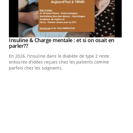
Youtube
Insuline & Charge mentale : et si on osait en
Youtube
Youtube
parler??
En 2026, l'insuline dans le diabète de type 2 reste
entourée d'idées reçues chez les patients comme
parfois chez les soignants.
Ecz
You
pour
L'ét
Vaca
Nos 