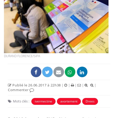
DURAND FLORENCE/SIPA
Publié le 26.06.2017 à 22h38
|
|
|
|
|
Commenter
Mots clés :
ivermectine
avortement
Drees