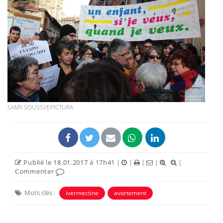
SAMY SOUSSI/EPICTURA
Publié le 18.01.2017 à 17h41
|
|
|
|
|
Commenter
Mots clés :
ivermectine
avortement