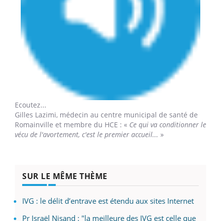
Ecoutez...
Gilles Lazimi,
médecin au centre municipal de santé de
Romainville et membre du HCE : «
Ce qui va conditionner le
vécu de l'avortement, c'est le premier accueil...
»
SUR LE MÊME THÈME
IVG : le délit d’entrave est étendu aux sites Internet
Pr Israël Nisand : "la meilleure des IVG est celle que