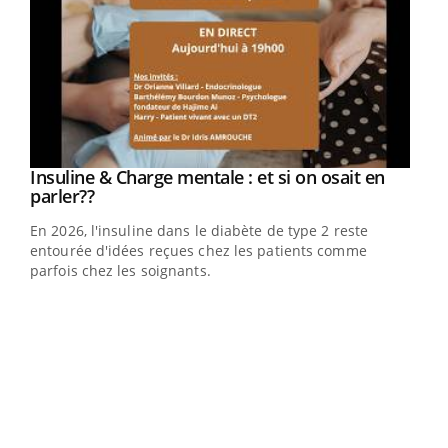
Youtube
Insuline & Charge mentale : et si on osait en
Youtube
Youtube
parler??
En 2026, l'insuline dans le diabète de type 2 reste
entourée d'idées reçues chez les patients comme
parfois chez les soignants.
Ecz
You
pour
L'ét
Vaca
Nos 