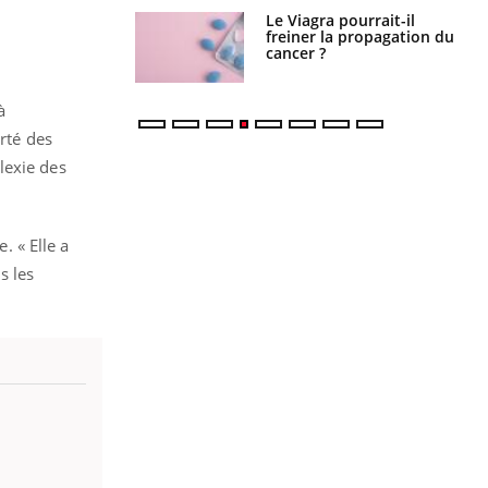
 fin du comprimé
Le Viagra pourrait-il
 jours se profile-t-
freiner la propagation du
n ?
cancer ?
à
erté des
plexie des
. « Elle a
s les