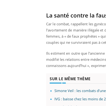
Toujours connectés :
comment le travail
empiète de plus en plus
La santé contre la fa
sur nos soirées
Car le combat, rappellent les gynéco
l’avortement de manière illégale et d
femmes, à « de faux prophètes » qui dé
couples qui ne survivraient pas à ce
Ils estiment en outre que l’ancienne m
modifié les relations entre médecins e
connaissons aujourd’hui », expriment
SUR LE MÊME THÈME
Simone Veil : les combats d'une
IVG : baisse chez les moins de 