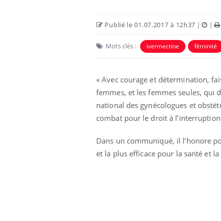
Publié le 01.07.2017 à 12h37
|
|
Mots clés :
ivermectine
féminité
« Avec courage et détermination, fai
femmes, et les femmes seules, qui dé
national des gynécologues et obstét
combat pour le droit à l’interruption
Dans un communiqué, il l’honore pour 
Grossesse à risque : ce jus
naturel attire l'attention
et la plus efficace pour la santé et 
des chercheurs
Comment oublier les
écrans en vacances ?