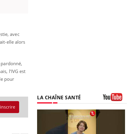
stie, avec
it-elle alors
s pardonné,
is, l’IVG est
le pour
LA CHAÎNE SANTÉ
Youtube
'inscrire