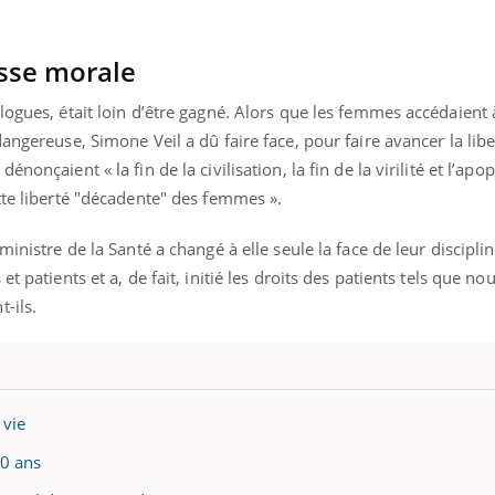
Les médicaments GLP-1
VIH : la
protègent-ils aussi les os
tous les
?
elle enfi
usse morale
logues, était loin d’être gagné. Alors que les femmes accédaient 
angereuse, Simone Veil a dû faire face, pour faire avancer la lib
nonçaient « la fin de la civilisation, la fin de la virilité et l’apo
tte liberté "décadente" des femmes ».
inistre de la Santé a changé à elle seule la face de leur discipline
t patients et a, de fait, initié les droits des patients tels que nou
-ils.
 vie
20 ans