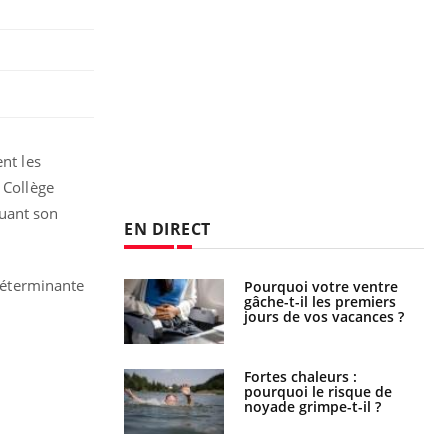
nt les
 Collège
luant son
EN DIRECT
 déterminante
alovirus : ce qui
Pourquoi votre ventre
ans la prise en
gâche-t-il les premiers
des femmes
jours de vos vacances ?
es
e empêche-t-elle
Fortes chaleurs :
r la nuit ?
pourquoi le risque de
noyade grimpe-t-il ?