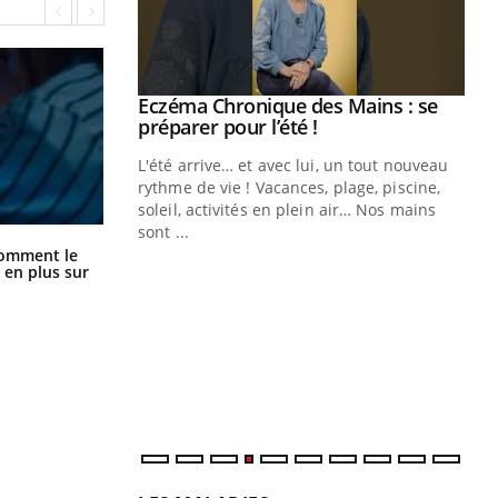
ale : et si on
Eczéma Chronique des Mains : se
Youtube
ube
Youtube
préparer pour l’été !
e diabète de type 2
L'été arrive… et avec lui, un tout nouveau
çues chez les
rythme de vie ! Vacances, plage, piscine,
ez les soignants.
soleil, activités en plein air… Nos mains
sont ...
Di
Cancer colorectal : une stratégie
You
comment le
simple aurait changé la donne au
 en plus sur
Pays basque
Le 
nom
dia
défi