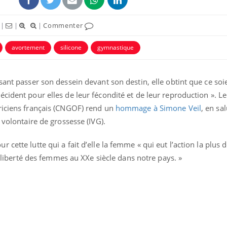
|
|
|
Commenter
avortement
silicone
gymnastique
sant passer son dessein devant son destin, elle obtint que ce soie
cident pour elles de leur fécondité et de leur reproduction ». Le
riciens français (CNGOF) rend un
hommage à Simone Veil
, en sa
 volontaire de grossesse (IVG).
cette lutte qui a fait d’elle la femme « qui eut l’action la plus
Cancer colorectal : une
Cytomég
stratégie simple aurait
change d
la liberté des femmes au XXe siècle dans notre pays. »
changé la donne au Pays
charge 
basque
enceint
Chikungunya, dengue,
La siest
West Nile : que se passe-
de dormi
t-il dans le sud de la
France ?