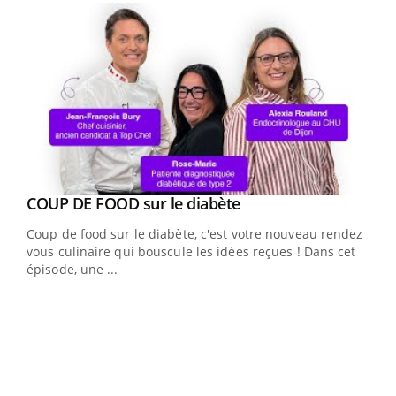
Youtube
cès
COUP DE FOOD sur le diabète
Youtube
Coup de food sur le diabète, c'est votre nouveau rendez-
 en
vous culinaire qui bouscule les idées reçues ! Dans cet
u
épisode, une ...
Qua
You
"Les