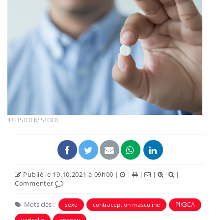
JUSTSTOCK/ISTOCK
Publié le 19.10.2021 à 09h00
|
|
|
|
|
Commenter
Mots clés :
sexe
contraception masculine
PIK3CA
varicelle
anneau