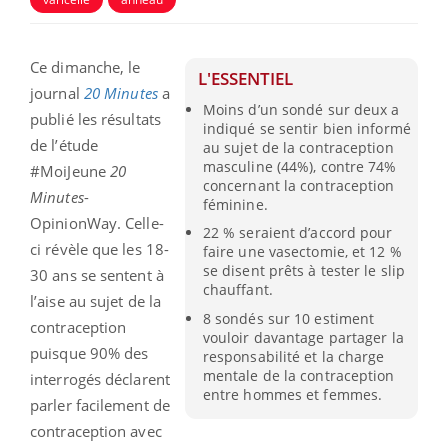
Ce dimanche, le
L'ESSENTIEL
journal
20 Minutes
a
Moins d’un sondé sur deux a
publié les résultats
indiqué se sentir bien informé
de l’étude
au sujet de la contraception
masculine (44%), contre 74%
#MoiJeune
20
concernant la contraception
Minutes
-
féminine.
OpinionWay. Celle-
22 % seraient d’accord pour
ci révèle que les 18-
faire une vasectomie, et 12 %
se disent prêts à tester le slip
30 ans se sentent à
chauffant.
l’aise au sujet de la
8 sondés sur 10 estiment
contraception
vouloir davantage partager la
puisque 90% des
responsabilité et la charge
mentale de la contraception
interrogés déclarent
entre hommes et femmes.
parler facilement de
contraception avec