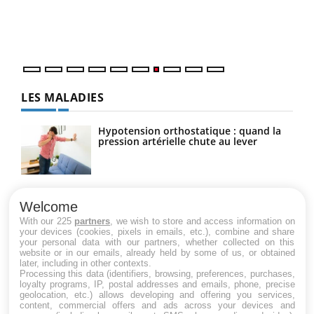
trav
DRH 
LES MALADIES
Hypotension orthostatique : quand la
pression artérielle chute au lever
Drépanocytose : une déformation des
globules rouges aux conséquences
Welcome
graves
With our 225
partners
, we wish to store and access information on
your devices (cookies, pixels in emails, etc.), combine and share
your personal data with our partners, whether collected on this
website or in our emails, already held by some of us, or obtained
Maladie de Charcot (Sclérose latérale
later, including in other contexts.
amyotrophique)
Processing this data (identifiers, browsing, preferences, purchases,
loyalty programs, IP, postal addresses and emails, phone, precise
geolocation, etc.) allows developing and offering you services,
content, commercial offers and ads across your devices and