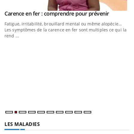
Youtube
Carence en fer : comprendre pour prévenir
Youtube
Fatigue, irritabilité, brouillard mental ou même alopécie…
Les symptômes de la carence en fer sont multiples ce qui la
rend ...
Insuline & Charge mentale : et si on osait en
E
Youtube
Yo
Youtube
parler??
l’
En 2026, l'insuline dans le diabète de type 2 reste entourée
L'
d'idées reçues chez les patients comme parfois chez les
Va
soignants.
ma
LES MALADIES