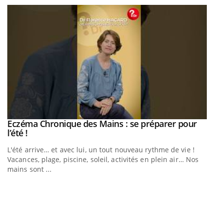
Eczéma Chronique des Mains : se préparer pour
Youtube
Youtube
l’été !
L'été arrive… et avec lui, un tout nouveau rythme de vie !
Vacances, plage, piscine, soleil, activités en plein air… Nos
mains sont ...
Youtube
Diabète & Ramadan 2026
U
Youtube
Yo