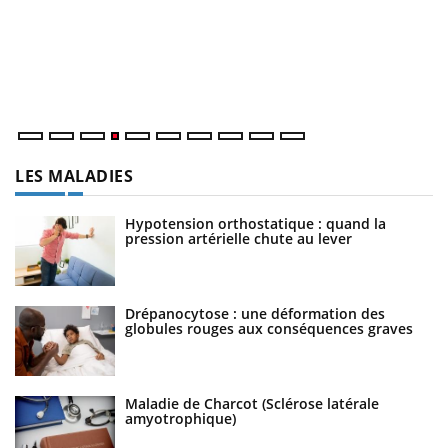
m
Le Ramadan approche, et, pour de nombreuses personnes
Un
atteintes de diabète, c'est une période de questions, de
ma
défis, mais ...
nu
LES MALADIES
Hypotension orthostatique : quand la
pression artérielle chute au lever
Drépanocytose : une déformation des
globules rouges aux conséquences graves
Maladie de Charcot (Sclérose latérale
amyotrophique)