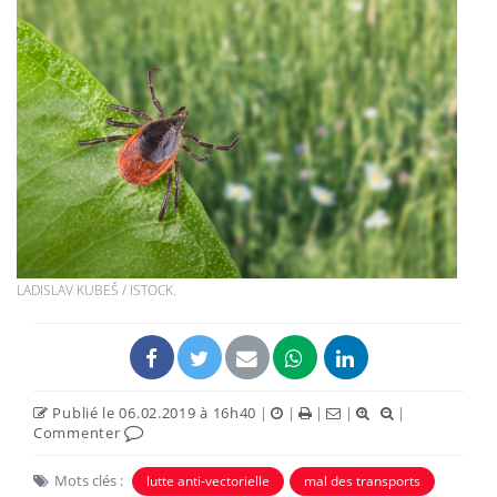
LADISLAV KUBEŠ / ISTOCK.
Publié le 06.02.2019 à 16h40
|
|
|
|
|
Commenter
Mots clés :
lutte anti-vectorielle
mal des transports