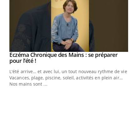
Youtube
Eczéma Chronique des Mains : se préparer
Diabète & Ramadan 2026
Youtube
Youtube
Youtube
pour l’été !
Le Ramadan approche, et, pour de nombreuses
L'été arrive… et avec lui, un tout nouveau rythme de vie !
personnes atteintes de diabète, c'est une période de
Vacances, plage, piscine, soleil, activités en plein air…
questions, de défis, mais ...
Nos mains sont ...
Un 
You
à l
Un é
mati
numé