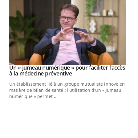
Un « jumeau numérique » pour faciliter l’accès
Youtube
Youtube
à la médecine préventive
Un établissement lié à un groupe mutualiste innove en
e
matière de bilan de santé : l'utilisation d'un « jumeau
numérique » permet ...
COU
You
Coup
vous