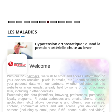
épis
LES MALADIES
Hypotension orthostatique : quand la
pression artérielle chute au lever
Welcome
Drépanocytose : une déformation des
globules rouges aux conséquences
graves
With our 225
partners
, we wish to store and access information on
your devices (cookies, pixels in emails, etc.), combine and share
your personal data with our partners, whether collected on this
website or in our emails, already held by some of us, or obtained
Maladie de Charcot (Sclérose latérale
later, including in other contexts.
amyotrophique)
Processing this data (identifiers, browsing, preferences, purchases,
loyalty programs, IP, postal addresses and emails, phone, precise
geolocation, etc.) allows developing and offering you services,
content, commercial offers and ads across your devices and
screens (including by email, post, SMS, phone, audio, and video),