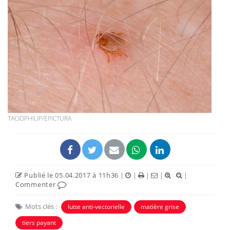
TACIOPHILIP/EPICTURA
Publié le 05.04.2017 à 11h36
|
|
|
|
|
Commenter
Mots clés :
lutte anti-vectorielle
matière grise
tiers payant