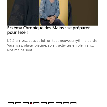
Eczéma Chronique des Mains : se préparer
Youtube
Youtube
pour l’été !
L'été arrive… et avec lui, un tout nouveau rythme de vie !
Vacances, plage, piscine, soleil, activités en plein air…
Nos mains sont ...
Dia
You
Le 
pers
ques