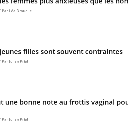
d les femmes plus anxieuses que les h
ce en fer sont multiples ce qui la rend
patients comme parfois ch
Par Léa Drouelle
 jeunes filles sont souvent contraintes
Par Julian Prial
aut une bonne note au frottis vaginal po
Par Julian Prial