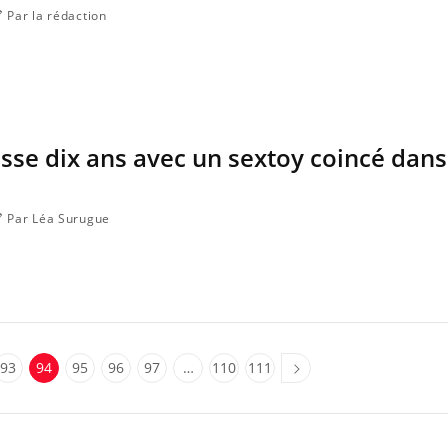
Par la rédaction
se dix ans avec un sextoy coincé dans
Par Léa Surugue
93
94
95
96
97
…
110
111