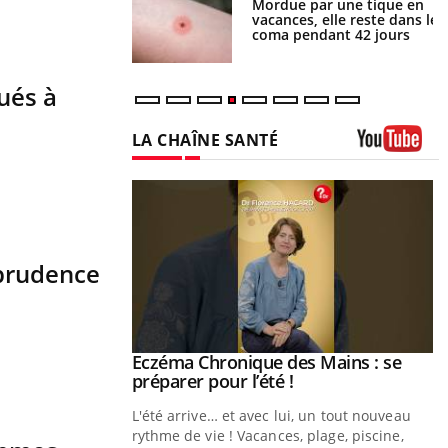
i manger moins de
Mordue par une tique en
s pourrait
vacances, elle reste dans le
ent être bénéfique
coma pendant 42 jours
ués à
LA CHAÎNE SANTÉ
Youtube
 prudence
ale : et si on
Eczéma Chronique des Mains : se
Youtube
ube
Youtube
préparer pour l’été !
e diabète de type 2
L'été arrive… et avec lui, un tout nouveau
çues chez les
rythme de vie ! Vacances, plage, piscine,