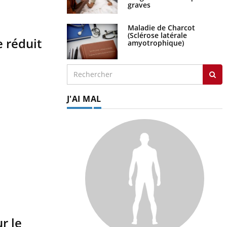
graves
Maladie de Charcot
(Sclérose latérale
 réduit
amyotrophique)
J'AI MAL
r le