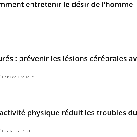
mment entretenir le désir de l’homme
és : prévenir les lésions cérébrales a
Par Léa Drouelle
La sieste empêche-t-elle de
Fortes c
dormir la nuit ?
le risq
grimpe-t
activité physique réduit les troubles d
VIH : la fin du comprimé
Le Viagr
tous les jours se profile-t-
la propa
elle enfin ?
Par Julian Prial