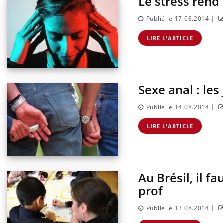
Le stress ren
sur la maladie d'un proche c'est montrer ...
caren
...
|
Publié le 17.08.2014
LIRE L'ARTICLE
Sexe anal : les
|
Publié le 14.08.2014
LIRE L'ARTICLE
Au Brésil, il f
prof
|
Publié le 13.08.2014