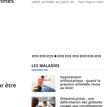
ommes
ez les soignants.
soleil, activités en plein air… Nos mains sont
...
Y
L
n
c
m
LES MALADIES
Hypotension
orthostatique : quand la
ur être
pression artérielle chute
au lever
Drépanocytose : une
déformation des globules
rouges aux conséquences