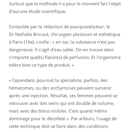
solution peu économique donc.
Un pratique risquée
Néanmoins, ces femmes qui vont bientôt se faire
opérer ne sont pas les seules qui testent ce produit. Car
cette pratique se développe aussi chez les femmes
lorsqu'elles partent en
week-end romantique. Ou
même à l'occasion d'un mariage.
L'intervention est pourtant loin d'être anodine puisque
plusieurs spécialistes ont déjà émis des réserves.
Surtout que la méthode n'a pour le moment fait l'objet
d'aucune étude scientifique.
Contactée par la rédaction de
pourquoidocteur
, le
Dr Nathalie Bricout, chirurgien plasticien et esthétique
à Paris (16e), confie : « en soi, la substance n'est pas
dangereuse. Il s'agit d'eau salée. On en trouve dans
n'importe quel(s) flacon(s) de perfusion. Et l'organisme