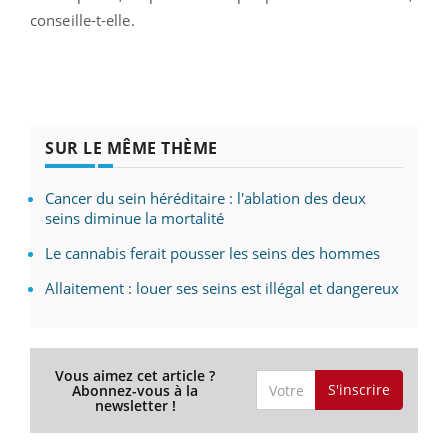
retrouver avec des seins asymétriques. « Or, un sein
déformé dont le volume a été dégradé, c'est toujours
problèmatique. Surtout pour l'esthétique de la
femme. »
Pour le Dr Nathalie Bricout, cette pratique est
aberrante et nuisisble à l'image de la femme. « Avoir
des gros seins pour une soirée, c'est du marketing
poussé à l'extrême. Si on a la trouille de se faire poser
des implants, n'optez surtout pas pour cette solution »,
conseille-t-elle.
SUR LE MÊME THÈME
Cancer du sein héréditaire : l'ablation des deux