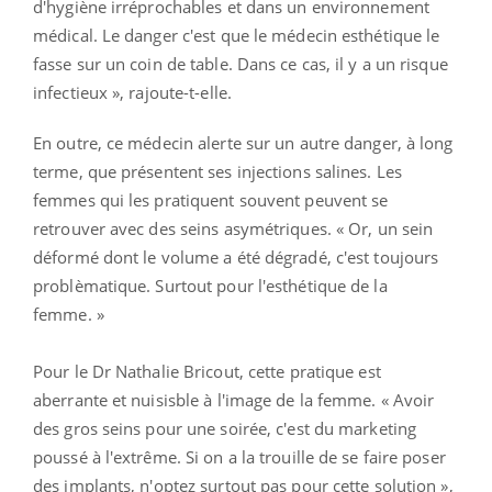
tolère bien ce type de produit. »
« Cependant, poursuit la spécialiste, parfois, des
hématomes, ou des ecchymoses peuvent survenir
après une injection. Résultat, ces femmes peuvent se
retrouver avec des seins qui ont doublé de volume,
mais avec des bleus visibles. C'est quand même
dommage pour le décolleté ». Par ailleurs, l'usage de
cette technique doit se faire dans des conditions
d'hygiène irréprochables et dans un environnement
médical. Le danger c'est que le médecin esthétique le
fasse sur un coin de table. Dans ce cas, il y a un risque
infectieux », rajoute-t-elle.
En outre, ce médecin alerte sur un autre danger, à long
terme, que présentent ses injections salines. Les
femmes qui les pratiquent souvent peuvent se