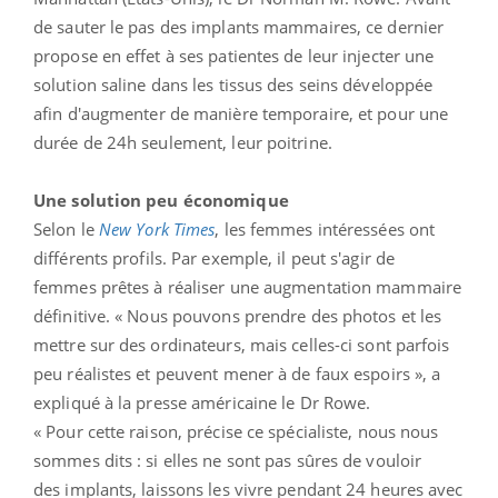
SUPERSTOCK/SUPERSTOCK/SIPA
Publié le 03.09.2014 à 07h00
|
|
|
|
Mots clés :
chirurgie esthétique
Des seins plus gros l'espace d'une journée ? C'est ce
que propose un spécialiste de la chirurgie plastique de
Manhattan (Etats-Unis), le Dr Norman M. Rowe. Avant
de sauter le pas des implants mammaires, ce dernier
propose en effet à ses patientes de leur injecter une
solution saline dans les tissus des seins développée
afin d'augmenter de manière temporaire, et pour une
durée de 24h seulement, leur poitrine.
Une solution peu économique