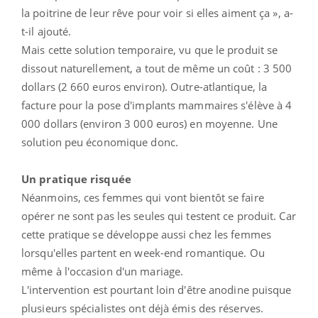
Selon le
New York Times
, les femmes intéressées ont
différents profils. Par exemple, il peut s'agir de
femmes prêtes à réaliser une augmentation mammaire
définitive. « Nous pouvons prendre des photos et les
mettre sur des ordinateurs, mais celles-ci sont parfois
peu réalistes et peuvent mener à de faux espoirs », a
expliqué à la presse américaine le Dr Rowe.
« Pour cette raison, précise ce spécialiste, nous nous
sommes dits : si elles ne sont pas sûres de vouloir
des implants, laissons les vivre pendant 24 heures avec
la poitrine de leur rêve pour voir si elles aiment ça », a-
t-il ajouté.
Mais cette solution temporaire, vu que le produit se
dissout naturellement, a tout de même un coût : 3 500
dollars (2 660 euros environ). Outre-atlantique, la
facture pour la pose d'implants mammaires s'élève à 4
000 dollars (environ 3 000 euros) en moyenne. Une