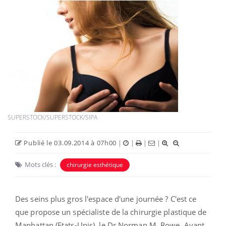
Entretien avec le Dr Nathalie Bricout
Chirurgie esthétique : des gros
seins pour 24 h, attention danger
Par
Bruno Martrette
Nouvelle folie new-yorkaise, la chirurgie
éphémère consiste à se faire grossir la
poitrine pendant 24 h avec des injections
salines. Une pratique qui comporte des
risques.