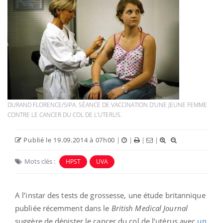
DURAND FLORENCE/SIPA. SÉANCE DE VACCINATION D'UNE JEUNE FEMME
CONTRE LE CANCER DU COL DE L'UTERUS.
Publié le 19.09.2014 à 07h00
|
|
|
|
Mots clés :
HPST
UVA
A l’instar des tests de grossesse, une étude britannique
publiée récemment dans le
British Medical Journal
suggère de dépister le cancer du col de l’utérus avec
un