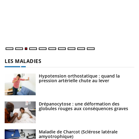
E
Yo
l’
L'
Va
ma
LES MALADIES
Hypotension orthostatique : quand la
pression artérielle chute au lever
Drépanocytose : une déformation des
globules rouges aux conséquences graves
Maladie de Charcot (Sclérose latérale
amyotrophique)