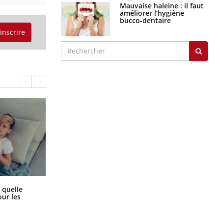
Mauvaise haleine : il faut
améliorer l’hygiène
bucco-dentaire
'inscrire
Syndrome métabolique : quels sont
 quelle
les meilleurs exercices physiques ?
ur les