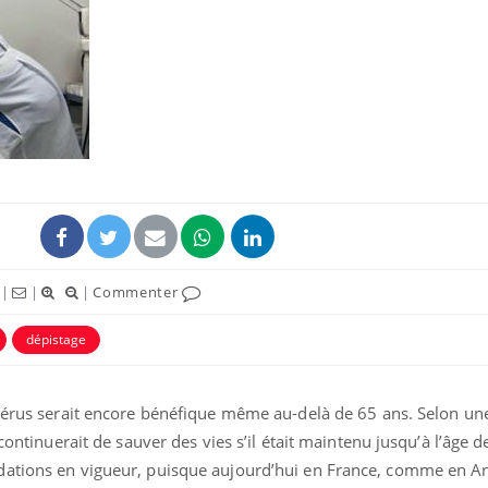
Les troubles du sommeil
Syndrom
modifient votre cerveau !
quels so
exercice
Mon enfant est-il trop
Comment
sensible ou simplement
pendant
très empathique ?
|
|
|
Commenter
Bébés, jeunes enfants :
Hantavir
quelle trousse à
détecté 
dépistage
pharmacie pour les
en Fran
vacances ?
utérus serait encore bénéfique même au-delà de 65 ans. Selon un
 continuerait de sauver des vies s’il était maintenu jusqu’à l’âge 
dations en vigueur, puisque aujourd’hui en France, comme en An