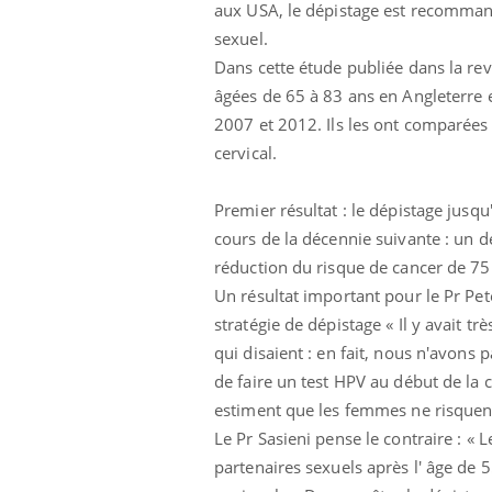
aux USA, le dépistage est recomman
sexuel.
Dans cette étude publiée dans la re
âgées de 65 à 83 ans en Angleterre e
2007 et 2012. Ils les ont comparées
cervical.
Ecz
You
Premier résultat : le dépistage jusq
exp
cours de la décennie suivante : un d
réduction du risque de cancer de 75
Il y
d'au
Un résultat important pour le Pr Pete
ques
stratégie de dépistage « Il y avait tr
mont
qui disaient : en fait, nous n'avons 
de faire un test HPV au début de la ci
estiment que les femmes ne risquent
Le Pr Sasieni pense le contraire : «
partenaires sexuels après l' âge de 5