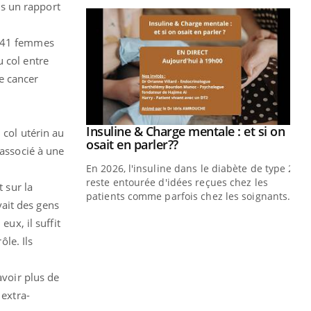
s un rapport
1341 femmes
 col entre
e cancer
prendre pour
Insuline & Charge mentale : et si on
Youtube
 col utérin au
Youtube
osait en parler??
 associé à une
illard mental ou
En 2026, l'insuline dans le diabète de type 2
ptômes de la
reste entourée d'idées reçues chez les
 sur la
ples ce qui la rend
patients comme parfois chez les soignants.
vait des gens
Ec
You
eux, il suffit
pré
ôle. Ils
L'é
ryt
avoir plus de
sol
 extra-
sont