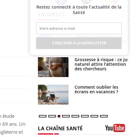
Restez connecté à toute l’actualité de la
Twitter
Facebook
Instagram
Santé
EN DIRECT
e métabolique :
Mortalité infantile : un
nt les meilleurs
rapport s’interroge sur
s physiques ?
son taux élevé en France
S'INSCRIRE À LA NEWSLETTER
 éviter une otite
Grossesse à risque : ce jus
 les vacances ?
naturel attire l'attention
des chercheurs
us : un cas
Comment oublier les
chez un touriste
écrans en vacances ?
ce
e étude
de 69 ans. Un
LA CHAÎNE SANTÉ
gleterre et
Youtube