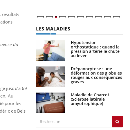
 résultats
ations
LES MALADIES
Hypotension
équence du
orthostatique : quand la
pression artérielle chute
au lever
Drépanocytose : une
déformation des globules
rouges aux conséquences
graves
age jusqu’à 69
Maladie de Charcot
men. Au
(Sclérose latérale
ié pour les
amyotrophique)
déric de Bels