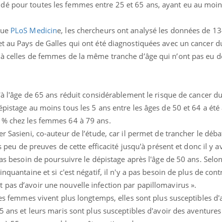
dé pour toutes les femmes entre 25 et 65 ans, ayant eu au moin
vue
PLoS Medicin
e, les chercheurs ont analysé les données de 
t au Pays de Galles qui ont été diagnostiquées avec un cancer du
 à celles de femmes de la même tranche d’âge qui n’ont pas eu d
éma Chronique des Mains :
Carence en fer : com
tube
Youtube
u'à l'âge de 65 ans réduit considérablement le risque de cancer du
Youtube
Youtube
liquer ma maladie
prévenir
épistage au moins tous les 5 ans entre les âges de 50 et 64 a été
 % chez les femmes 64 à 79 ans.
 a des sujets qui sont faciles à aborder...
Fatigue, irritabilité, brou
tres non ! D'un côté, poser des
même alopécie… Les sym
r Sasieni, co-auteur de l’étude, car il permet de trancher le débat
tions sur la maladie d'un proche c'est
carence en fer sont multi
ès peu de preuves de cette efficacité jusqu'à présent et donc il y a
rer ...
...
pas besoin de poursuivre le dépistage après l'âge de 50 ans. Selon 
nquantaine et si c'est négatif, il n'y a pas besoin de plus de contr
 pas d’avoir une nouvelle infection par papillomavirus ».
 Les femmes vivent plus longtemps, elles sont plus susceptibles d'
5 ans et leurs maris sont plus susceptibles d'avoir des aventures