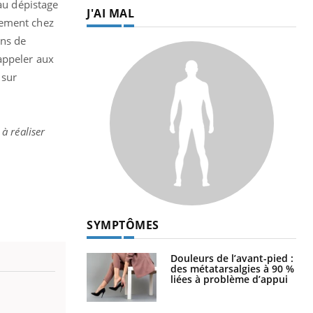
 au dépistage
J'AI MAL
lement chez
ins de
appeler aux
 sur
 à réaliser
SYMPTÔMES
Douleurs de l’avant-pied :
des métatarsalgies à 90 %
liées à problème d’appui