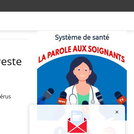
reste
térus
Publicité