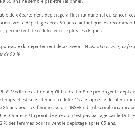
e à 55 ans ne semble pas être rationnel. »
able du département dépistage à l’Institut national du cancer, ces
oursuivre le dépistage après 50 ans d’autant que les recommand
 ans, permettent de réduire encore plus les risques.
esponsable du département dépistage à l’INCA: «
En France, la fr
ues de 90 %
»
 PLoS Medicine estiment qu’il faudrait même prolonger le dépist
c le temps et est sensiblement réduite 15 ans après le dernier exa
de 85 ans pour les femmes selon l’INSEE ndlr) il semble inappropr
0 et 69 ans ». Un point de vue qui n’est pas partagé par le Dr Fré
32 % des femmes poursuivent le dépistage après 65 ans.