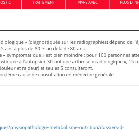
OSTIC
TRAITEMENT
VIVRE AVEC
PLUS D’IN
VIH : la fin du comprimé
Le Viagr
tous les jours se profile-t-
la propa
elle enfin ?
adiologique » (diagnostiquée sur les radiographies) dépend de l’â
Pourquoi votre ventre
Pourquo
5 ans à plus de 80 % au delà de 80 ans.
gâche-t-il les premiers
protéine
jours de vos vacances ?
finalem
se « symptomatique » est bien moindre : pour 100 personnes att
stiquée à l’autopsie), 30 ont une arthrose « radiologique », 15 
ouleur et raideur) et seules 5 consulteront.
 deuxième cause de consultation en médecine générale.
ues/physiopathologie-metabolisme-nutrition/dossiers-d-