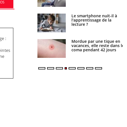
FOS
a pourrait-il freiner
Le smartphone nuit-il à
gation du cancer ?
l'apprentissage de la
lecture ?
ge :
i manger moins de
Mordue par une tique en
s pourrait
vacances, elle reste dans le
ent être bénéfique
coma pendant 42 jours
eintes
une