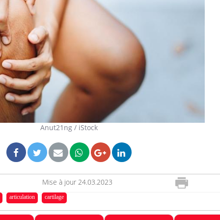
Anut21ng / iStock
Mise à jour
24.03.2023
articulation
cartilage
La sieste empêche-t-elle de
Fortes c
dormir la nuit ?
le risq
grimpe-t