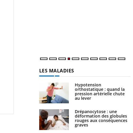
Y
L
n
c
m
LES MALADIES
Hypotension
orthostatique : quand la
pression artérielle chute
au lever
Drépanocytose : une
déformation des globules
rouges aux conséquences
graves