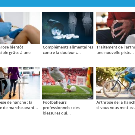
hrose bientôt
Compléments alimentaires
Traitement de l'arthr
sible grâce à une
contre la douleur :...
une nouvelle piste...
..
èse de hanche : la
Footballeurs
Arthrose de la hanche
se de marche avant...
professionnels : des
si vous vous mettiez 
blessures qui...