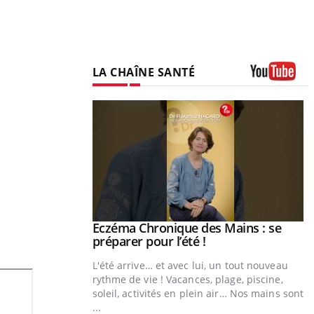
LA CHAÎNE SANTÉ
Youtube
ale : et si on
Eczéma Chronique des Mains : se
Youtube
ube
Youtube
préparer pour l’été !
e diabète de type 2
L'été arrive… et avec lui, un tout nouveau
çues chez les
rythme de vie ! Vacances, plage, piscine,
ez les soignants.
soleil, activités en plein air… Nos mains sont
...