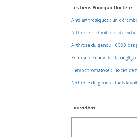
Les liens PourquoiDocteur
Anti-arthrosiques : un déremb
Arthrose : 10 millions de vict
Arthrose du genou : 6000 pas 
Entorse de cheville : la négliger
Hémochromatose : l'excès de fe
Arthrose du genou : individual
Eczéma Chronique des Mains :
Care
Youtube
Yout
Youtube
expliquer ma maladie
prév
Les vidéos
Il y a des sujets qui sont faciles à aborder...
Fatig
d'autres non ! D'un côté, poser des questions
même
sur la maladie d'un proche c'est montrer ...
caren
...