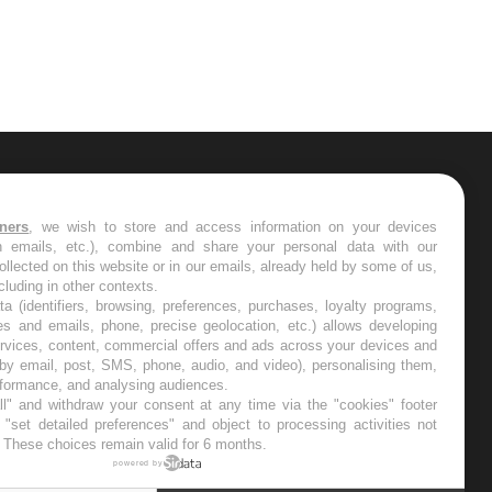
ER
tners
, we wish to store and access information on your devices
in emails, etc.), combine and share your personal data with our
s les semaines les meilleures
ollected on this website or in our emails, already held by some of us,
ncluding in other contexts.
ta (identifiers, browsing, preferences, purchases, loyalty programs,
es and emails, phone, precise geolocation, etc.) allows developing
ervices, content, commercial offers and ads across your devices and
 by email, post, SMS, phone, audio, and video), personalising them,
RE
rformance, and analysing audiences.
l" and withdraw your consent at any time via the "cookies" footer
"set detailed preferences" and object to processing activities not
. These choices remain valid for 6 months.
powered by