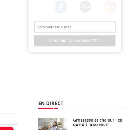
Restez connecté à toute l’actualité de la
Santé
Twitter
Facebook
Instagram
S'INSCRIRE À LA NEWSLETTER
EN DIRECT
haleurs : pourquoi
Grossesse et chaleur : ce
ue de noyade
que dit la science
-il ?