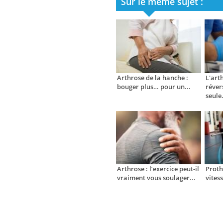
Sur le même sujet :
Arthrose de la hanche :
L'art
bouger plus… pour un...
réver
seule.
Arthrose : l’exercice peut-il
Proth
vraiment vous soulager...
vites