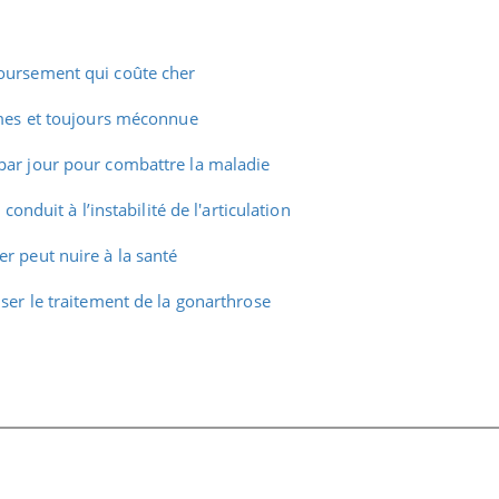
oursement qui coûte cher
imes et toujours méconnue
par jour pour combattre la maladie
 conduit à l’instabilité de l'articulation
r peut nuire à la santé
iser le traitement de la gonarthrose
nce en fer : comprendre pour
Insuline & Charge ment
ube
Youtube
Youtube
Yout
enir
osait en parler??
ue, irritabilité, brouillard mental ou
En 2026, l'insuline dans l
 alopécie… Les symptômes de la
reste entourée d'idées re
ce en fer sont multiples ce qui la rend
patients comme parfois ch