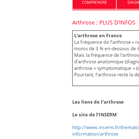
COMPRENDRE
DIAGN
Les médicaments GLP-1
Arthrose : PLUS D’INFOS
protègent-ils aussi les os ?
L’arthrose en France
La fréquence de l’arthrose « r
Cytomégalovirus : ce qui
moins de 3 % en-dessous de 4
change dans la prise en
charge des femmes
Mais la fréquence de l’arthro
enceintes
d’arthrose anatomique (diagno
arthrose « symptomatique » (d
Pourtant, l’arthrose reste la
Les liens de l’arthrose
Le site de l’INSERM
http://www.inserm.fr/thematiq
information/arthrose