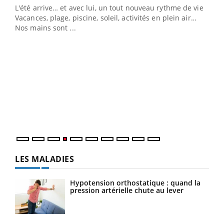
L'été arrive… et avec lui, un tout nouveau rythme de vie !
Vacances, plage, piscine, soleil, activités en plein air…
Nos mains sont ...
Dia
You
Le 
pers
ques
LES MALADIES
Hypotension orthostatique : quand la
pression artérielle chute au lever