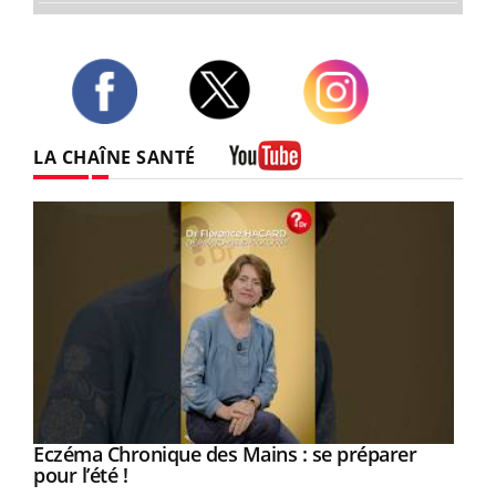
Twitter
Facebook
Instagram
LA CHAÎNE SANTÉ
Youtube
Eczéma Chronique des Mains : se préparer
Youtube
Youtube
pour l’été !