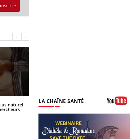
'inscrire
LA CHAÎNE SANTÉ
Comment oublier les écrans en
 jus naturel
vacances ?
chercheurs
Youtube