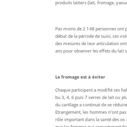
produits laitiers (lait, fromage, yaou
Pas moins de 2 148 personnes ont pa
début de la période de suivi, ces vo
des mesures de leur articulation ont 
ans pour observer les effets du lait s
Le fromage est à éviter
us : un cas
Comment oublier les
chez un touriste
écrans en vacances ?
e
Chaque participant a modifié ses ha
bu 3, 4, 6 puis 7 verres de lait ou p
du cartilage a continué de se réduir
 infantile : un
Toujours connectés :
s’interroge sur
comment le travail
Etrangement, les hommes n’ont pas t
 élevé en France
empiète de plus en plus
rôle important dans la santé des os »
sur nos soirées
que les femmes qui consomment fréqu