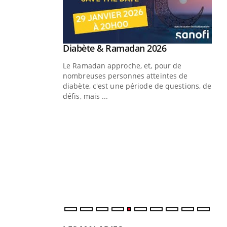
Youtube
 Mains : se
Diabète & Ramadan 2026
Youtube
outube
Le Ramadan approche, et, pour de
 un tout nouveau
nombreuses personnes atteintes de
plage, piscine,
diabète, c'est une période de questions, de
 air… Nos mains
défis, mais ...
Un
You
fac
pr
Un 
mut
san
num