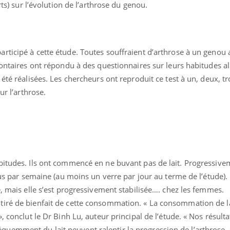
rts) sur l’évolution de l’arthrose du genou.
rticipé à cette étude. Toutes souffraient d’arthrose à un genou
lontaires ont répondu à des questionnaires sur leurs habitudes a
été réalisées. Les chercheurs ont reproduit ce test à un, deux, tr
ur l’arthrose.
Chikungunya, dengue,
La siest
West Nile : que se passe-
de dormi
t-il dans le sud de la
bitudes. Ils ont commencé en ne buvant pas de lait. Progressivem
France ?
lus par semaine (au moins un verre par jour au terme de l’étude).
e, mais elle s’est progressivement stabilisée…. chez les femmes.
Les médicaments GLP-1
VIH : la
protègent-ils aussi les os
tous les
iré de bienfait de cette consommation. « La consommation de la
?
elle enfi
, conclut le Dr Binh Lu, auteur principal de l’étude. « Nos résult
emment du lait peuvent ralentir la progression de l’arthrose. 