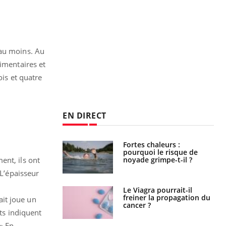
 au moins. Au
limentaires et
ois et quatre
EN DIRECT
e empêche-t-elle
Fortes chaleurs :
r la nuit ?
pourquoi le risque de
noyade grimpe-t-il ?
ent, ils ont
 L’épaisseur
 fin du comprimé
Le Viagra pourrait-il
 jours se profile-t-
freiner la propagation du
it joue un
n ?
cancer ?
ats indiquent
» En