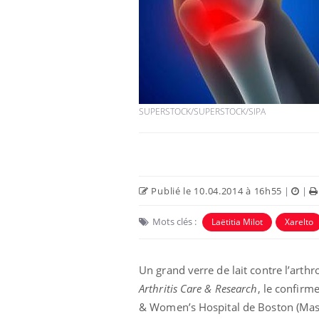
SUPERSTOCK/SUPERSTOCK/SIPA
Publié le 10.04.2014 à 16h55
|
|
Mots clés :
Laëtitia Milot
Xarelto
Un grand verre de lait contre l’arth
Arthritis Care & Research
, le confirm
& Women’s Hospital de Boston (Massa