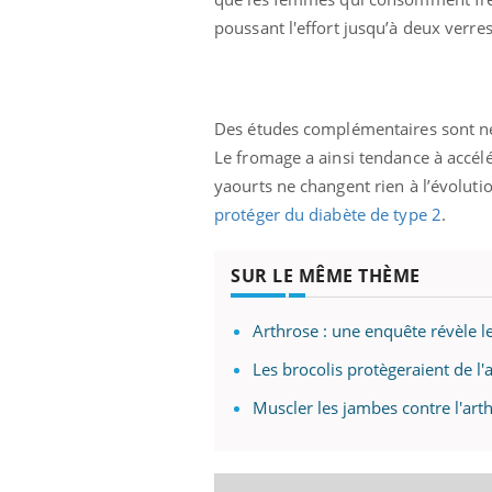
 à risque : ce jus
Cancer colorectal : une
poussant l'effort jusqu’à deux verre
ttire l'attention
stratégie simple aurait
cheurs
changé la donne au Pays
basque
Des études complémentaires sont néce
Le fromage a ainsi tendance à accélé
yaourts ne changent rien à l’évoluti
protéger du diabète de type 2
.
SUR LE MÊME THÈME
Arthrose : une enquête révèle l
Les brocolis protègeraient de l'
Muscler les jambes contre l'ar