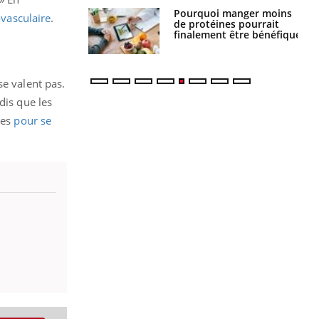
i votre ventre
Pourquoi manger moins
ovasculaire
.
il les premiers
de protéines pourrait
 vos vacances ?
finalement être bénéfique
se valent pas.
dis que les
ues
pour se