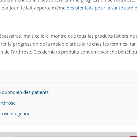
Cytomégalovirus : ce qui
Pourquo
s par jour, le lait apporte même
des bienfaits pour la santé cardi
change dans la prise en
gâche-t-
charge des femmes
jours de
enceintes
ssaires, mais celle-ci montre que tous les produits laitiers ne 
rer la progression de la maladie articulaire chez les femmes, tan
on de l’arthrose. Ces derniers produits sont en revanche bénéfiq
e quotidien des patients
arthrose
throse du genou