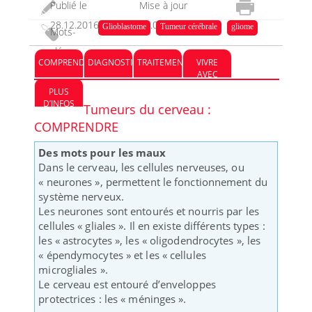
Publié le
Mise à jour
28.12.2016
07.08.2023
Glioblastome
Tumeur cérébrale
gliome
Mots-
clés :
COMPRENDRE
DIAGNOSTIC
TRAITEMENT
VIVRE
AVEC
PLUS
D’INFOS
Tumeurs du cerveau :
COMPRENDRE
Des mots pour les maux
Dans le cerveau, les cellules nerveuses, ou
« neurones », permettent le fonctionnement du
système nerveux.
Les neurones sont entourés et nourris par les
cellules « gliales ». Il en existe différents types :
les « astrocytes », les « oligodendrocytes », les
« épendymocytes » et les « cellules
microgliales ».
Le cerveau est entouré d’enveloppes
protectrices : les « méninges ».