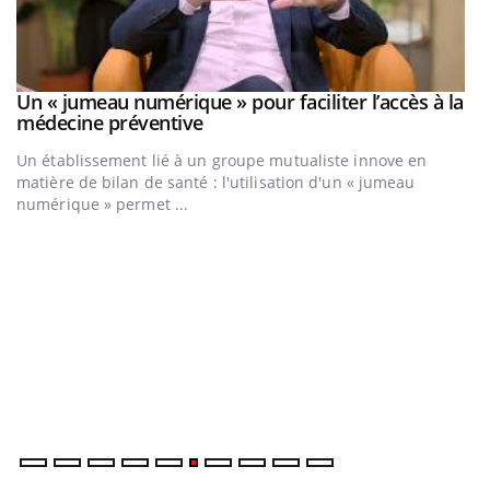
Un « jumeau numérique » pour faciliter l’accès à la
Youtube
Youtube
médecine préventive
Un établissement lié à un groupe mutualiste innove en
matière de bilan de santé : l'utilisation d'un « jumeau
numérique » permet ...
C
Yo
Co
cu
un