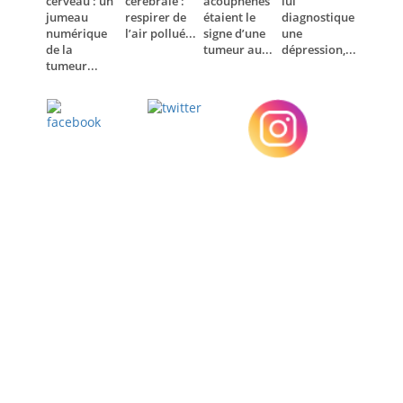
cerveau : un
cérébrale :
acouphènes
lui
jumeau
respirer de
étaient le
diagnostique
numérique
l’air pollué...
signe d’une
une
de la
tumeur au...
dépression,...
tumeur...
Twitter
Facebook
Instagram