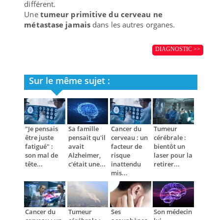
différent.
Une
tumeur primitive du cerveau ne
métastase jamais
dans les autres organes.
DIAGNOSTIC >>
Sur le même sujet :
"Je pensais
Sa famille
Cancer du
Tumeur
être juste
pensait qu'il
cerveau : un
cérébrale :
fatigué" :
avait
facteur de
bientôt un
son mal de
Alzheimer,
risque
laser pour la
tête...
c'était une...
inattendu
retirer...
mis...
Cancer du
Tumeur
Ses
Son médecin