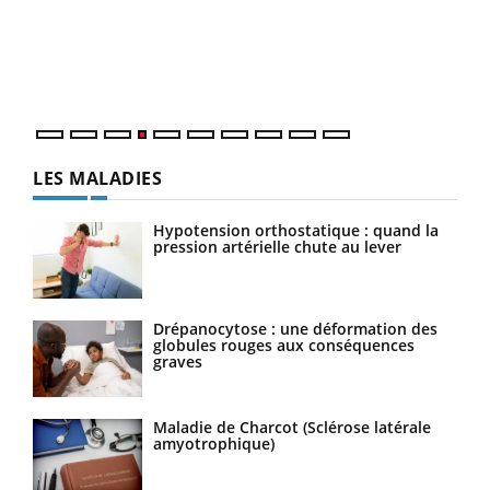
Le 
pers
ques
LES MALADIES
Hypotension orthostatique : quand la
pression artérielle chute au lever
Drépanocytose : une déformation des
globules rouges aux conséquences
graves
Maladie de Charcot (Sclérose latérale
amyotrophique)