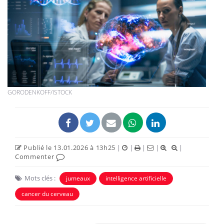
GORODENKOFF/ISTOCK
Publié le 13.01.2026 à 13h25
|
|
|
|
|
Commenter
Mots clés :
jumeaux
intelligence artificielle
cancer du cerveau