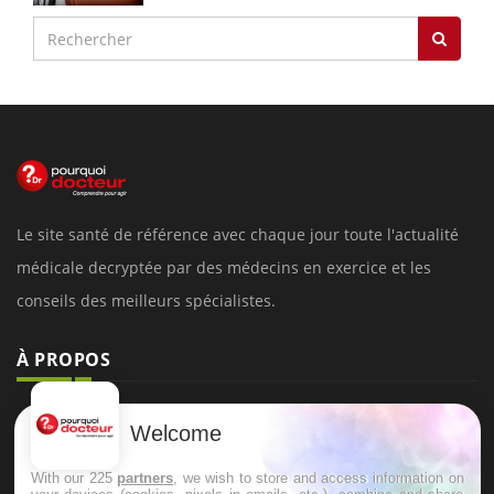
Le site santé de référence avec chaque jour toute l'actualité
médicale decryptée par des médecins en exercice et les
conseils des meilleurs spécialistes.
À PROPOS
Données personnelles et cookies
Welcome
Qui sommes-nous
With our 225
partners
, we wish to store and access information on
Conditions d'utilisation