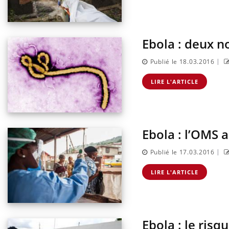
es de la
ce qui la rend
Ebola : deux 
Insuline & Charge mentale : et si on
Eczé
Youtube
Yout
Youtube
osait en parler??
prép
|
Publié le 18.03.2016
En 2026, l'insuline dans le diabète de type 2
L'été
reste entourée d'idées reçues chez les
rythm
LIRE L'ARTICLE
patients comme parfois chez les soignants.
solei
...
Ebola : l’OMS 
|
Publié le 17.03.2016
LIRE L'ARTICLE
Ebola : le risq