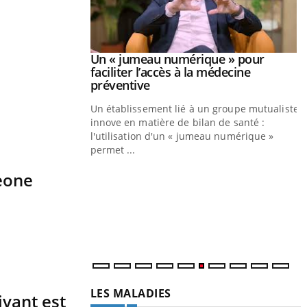
Youtube
026
Un « jumeau numérique » pour
Youtube
faciliter l’accès à la médecine
 pour de
Youtube
préventive
eintes de diabète,
Un établissement lié à un groupe mutualiste
ions, de défis,
innove en matière de bilan de santé :
l'utilisation d'un « jumeau numérique »
permet ...
Y
C
Leone
n
l
LES MALADIES
ivant est