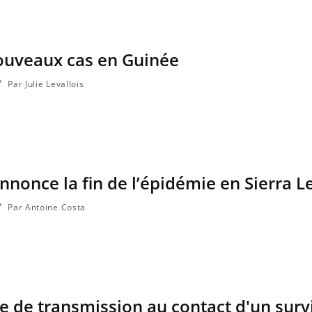
nouveaux cas en Guinée
ma Chronique des Mains : se
Diabète & Ramadan 2
ube
Youtube
Youtube
arer pour l’été !
Le Ramadan approche, et,
Par Julie Levallois
 arrive… et avec lui, un tout nouveau
nombreuses personnes att
e de vie ! Vacances, plage, piscine,
c'est une période de quest
l, activités en plein air… Nos mains sont
mais ...
annonce la fin de l’épidémie en Sierra 
Par Antoine Costa
ue de transmission au contact d'un surv