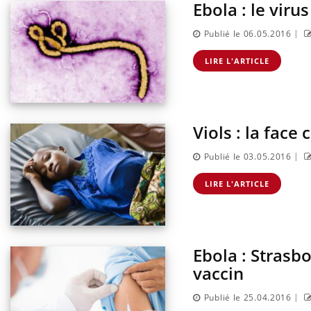
Ebola : le vir
|
Publié le 06.05.2016
LIRE L'ARTICLE
Viols : la face
|
Publié le 03.05.2016
LIRE L'ARTICLE
ter une otite
Grossesse à risque : ce jus
 vacances ?
naturel attire l'attention
des chercheurs
Ebola : Strasb
 un cas détecté
Comment oublier les
iste en France
écrans en vacances ?
vaccin
|
Publié le 25.04.2016