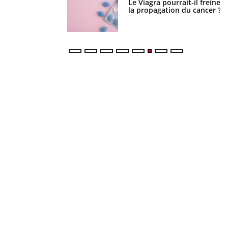
 fin du comprimé
Le Viagra pourrait-il freiner
 jours se profile-t-
la propagation du cancer ?
n ?