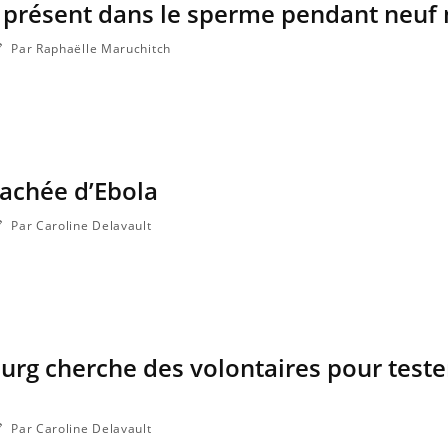
us présent dans le sperme pendant neuf
Par Raphaëlle Maruchitch
 cachée d’Ebola
Par Caroline Delavault
Cancer colorectal : une
Cytoméga
stratégie simple aurait
change d
changé la donne au Pays
charge 
basque
enceint
ourg cherche des volontaires pour teste
Chikungunya, dengue,
La siest
West Nile : que se passe-t-
dormir l
il dans le sud de la France ?
Par Caroline Delavault