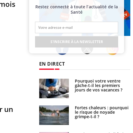
 mois
Restez connecté à toute l’actualité de la
Santé
Publicité
S'INSCRIRE À LA NEWSLETTER
Twitter
Facebook
Instagram
EN DIRECT
lovirus : ce qui
Pourquoi votre ventre
ans la prise en
gâche-t-il les premiers
des femmes
jours de vos vacances ?
es
r un
e empêche-t-elle de
Fortes chaleurs : pourquoi
a nuit ?
le risque de noyade
grimpe-t-il ?