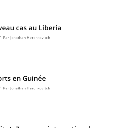
Les médicaments GLP-1
VIH : la
protègent-ils aussi les os ?
tous les
elle enfi
veau cas au Liberia
Par Jonathan Herchkovitch
orts en Guinée
Par Jonathan Herchkovitch