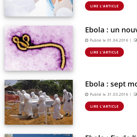
antile : un
Toujours connectés :
terroge sur son
comment le travail
LIRE L'ARTICLE
en France
empiète de plus en plus
sur nos soirées
Ebola : un nou
|
Publié le 01.04.2016
LIRE L'ARTICLE
Ebola : sept m
|
Publié le 31.03.2016
LIRE L'ARTICLE