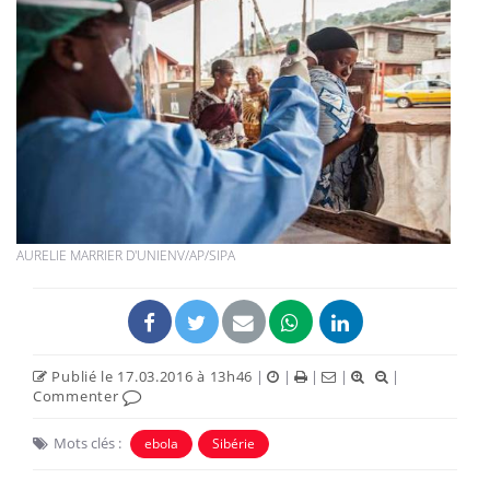
AURELIE MARRIER D'UNIENV/AP/SIPA
Publié le 17.03.2016 à 13h46
|
|
|
|
|
Commenter
Mots clés :
ebola
Sibérie