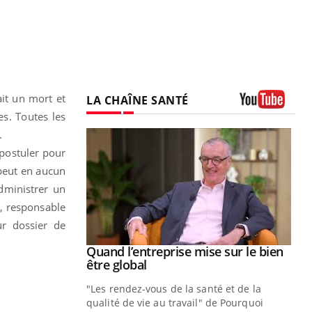
ait un mort et
LA CHAÎNE SANTÉ
es. Toutes les
Youtube
.
 postuler pour
 peut en aucun
administrer un
r, responsable
r dossier de
Youtube
 diabète
Quand l’entreprise mise sur le bien
Youtube
Youtube
être global
e, c'est votre
"Les rendez-vous de la santé et de la
naire qui
qualité de vie au travail" de Pourquoi
 ! Dans cet