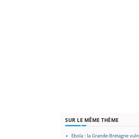
mut
air… Nos mains
défis, mais ...
sant
num
SUR LE MÊME THÈME
Ebola : la Grande-Bretagne vul