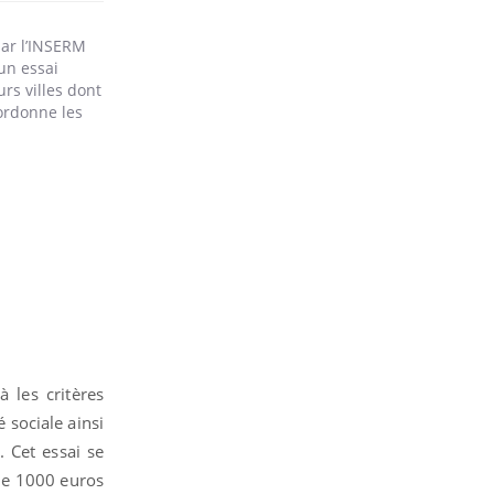
ar l’INSERM
 un essai
urs villes dont
oordonne les
 les critères
 sociale ainsi
 Cet essai se
 de 1000 euros