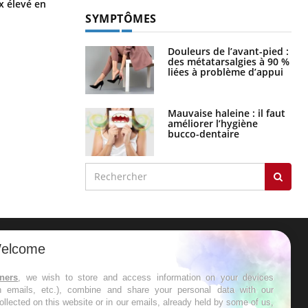
attire l'attention des chercheurs
x élevé en
SYMPTÔMES
Douleurs de l’avant-pied :
des métatarsalgies à 90 %
liées à problème d’appui
Mauvaise haleine : il faut
améliorer l’hygiène
bucco-dentaire
elcome
ER
tners
, we wish to store and access information on your devices
in emails, etc.), combine and share your personal data with our
s les semaines les meilleures
ollected on this website or in our emails, already held by some of us,