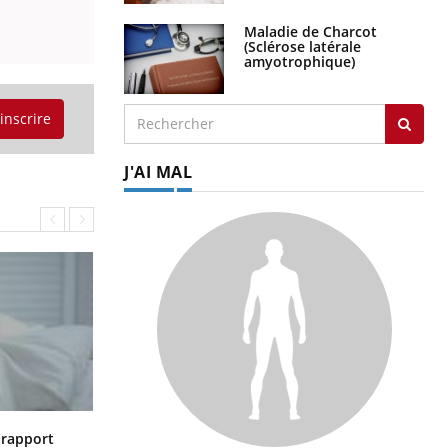
Maladie de Charcot
(Sclérose latérale
amyotrophique)
'inscrire
J'AI MAL
Grossesse à risque : ce jus naturel
n rapport