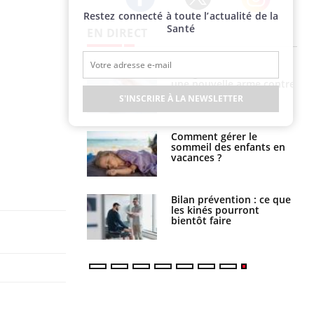
Restez connecté à toute l’actualité de la
Twitter
Facebook
Instagram
Santé
EN DIRECT
par une tique en
Allergies alimentaires :
, elle reste dans
une nouvelle arme contre
 pendant 42 jours
les réactions sévères
S'INSCRIRE À LA NEWSLETTER
par un
Comment gérer le
a, une petite fille
sommeil des enfants en
e grâce à un
vacances ?
essentiel
lose en Suisse :
Bilan prévention : ce que
st l’origine de la
les kinés pourront
nation ?
bientôt faire