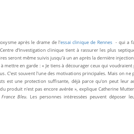
roxysme après le drame de l'
essai clinique de Rennes
- qui a f
Centre d’Investigation clinique tient à rassurer les plus septiqu
ires seront même suivis jusqu’à un an après la dernière injection
à mettre en garde : « Je tiens à décourager ceux qui voudraient
rus. C'est souvent l'une des motivations principales. Mais on ne
sts est une protection suffisante, déjà parce qu'on peut leur 
té du produit n'est pas encore avérée », explique Catherine Mutte
r
France Bleu.
Les personnes intéressées peuvent déposer leu
« jumeau numérique » pour
COUP DE FOOD sur le
tube
Youtube
iliter l’accès à la médecine
Youtube
Coup de food sur le diabèt
ventive
nouveau rendez-vous culi
établissement lié à un groupe
bouscule les idées reçues