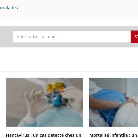
s malades
S
S
Hantavirus : un cas détecté chez un
Mortalité infantile : u