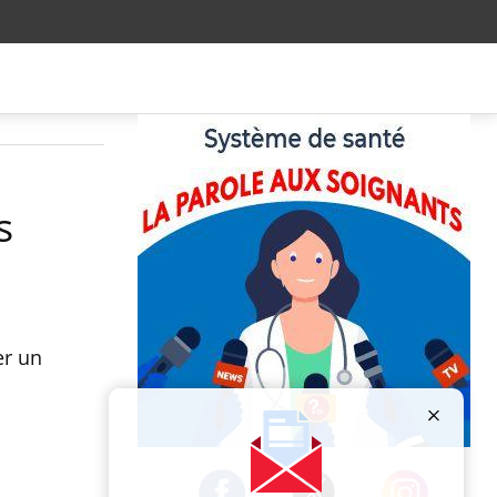
s
er un
Publicité