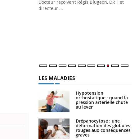
Docteur reçoivent Régis Blugeon, DRH et
directeur ...
Ec
You
quo
Dan
der
com
et é
LES MALADIES
Hypotension
orthostatique : quand la
pression artérielle chute
au lever
Drépanocytose : une
déformation des globules
rouges aux conséquences
graves