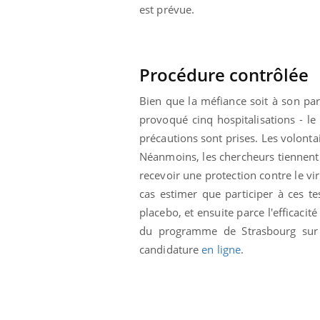
est prévue.
Procédure contrôlée
Bien que la méfiance soit à son pa
provoqué cinq hospitalisations - le 
précautions sont prises. Les volonta
Néanmoins, les chercheurs tiennent 
recevoir une protection contre le vi
cas estimer que participer à ces te
placebo, et ensuite parce l'efficaci
du programme de Strasbourg su
candidature
en ligne
.
Youtube
 Mains : se
Diabète & Ramadan 2026
Un 
Youtube
You
outube
fac
Le Ramadan approche, et, pour de
pré
un tout nouveau
nombreuses personnes atteintes de
Un 
lage, piscine,
diabète, c'est une période de questions, de