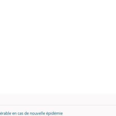
ualiste innove en matière de bilan de
épisode, une ...
é : l'utilisation d'un « jumeau
érique » permet ...
nérable en cas de nouvelle épidémie