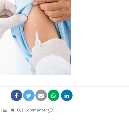
Pourquoi manger moins
Mordue 
de protéines pourrait
vacances
finalement être bénéfique
le coma
Grossesse et chaleur : ce
Mordue 
que dit la science
barracud
secouru
réflexe 
Le smartphone nuit-il à
Légionel
l'apprentissage de la
quelle e
lecture ?
contami
|
|
|
Commenter