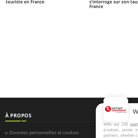
touriste en France
s’interroge sur son tau
France
W
À PROPOS
NEWSLETT
With our 225
par
(cookies, pixels 
Recevez toute
Données personnelles et cookies
partners, whether c
infos santé