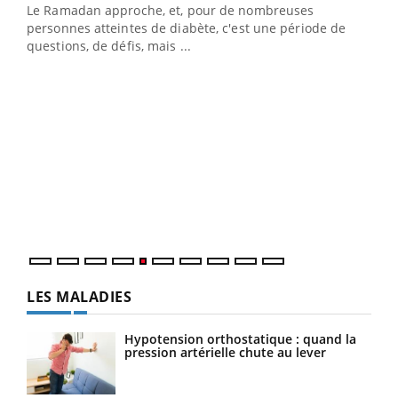
Le Ramadan approche, et, pour de nombreuses
vie !
personnes atteintes de diabète, c'est une période de
…
questions, de défis, mais ...
Un 
You
à l
Un é
mati
numé
LES MALADIES
Hypotension orthostatique : quand la
pression artérielle chute au lever