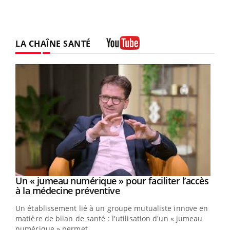
LA CHAÎNE SANTÉ
Youtube
Un « jumeau numérique » pour faciliter l’accès
Youtube
Youtube
à la médecine préventive
Un établissement lié à un groupe mutualiste innove en
e
matière de bilan de santé : l'utilisation d'un « jumeau
numérique » permet ...