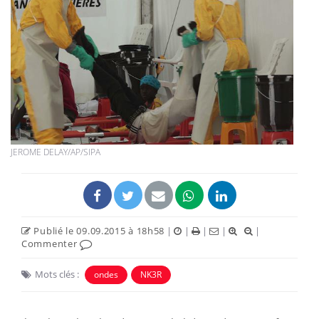
JEROME DELAY/AP/SIPA
Publié le 09.09.2015 à 18h58
|
|
|
|
|
Commenter
Mots clés :
ondes
NK3R