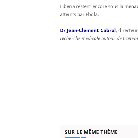
Libéria restent encore sous la men
atteints par Ebola.
Eczéma Chronique des Mains :
Car
Youtube
You
Dr Jean-Clément Cabrol
, directeu
Youtube
expliquer ma maladie
pré
recherche médicale autour de traiteme
Il y a des sujets qui sont faciles à aborder...
Fati
d'autres non ! D'un côté, poser des
mêm
questions sur la maladie d'un proche c'est
care
montrer ...
...
SUR LE MÊME THÈME