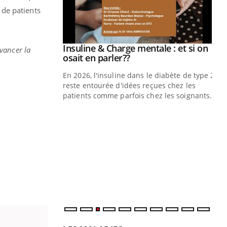
 de patients
Insuline & Charge mentale : et si on
Youtube
avancer la
Youtube
osait en parler??
En 2026, l'insuline dans le diabète de type 2
reste entourée d'idées reçues chez les
patients comme parfois chez les soignants.
Eczéma Chronique des Mains : se
Di
Youtube
You
Youtube
préparer pour l’été !
Le 
L'été arrive… et avec lui, un tout nouveau
nom
rythme de vie ! Vacances, plage, piscine,
dia
soleil, activités en plein air… Nos mains
défi
sont ...