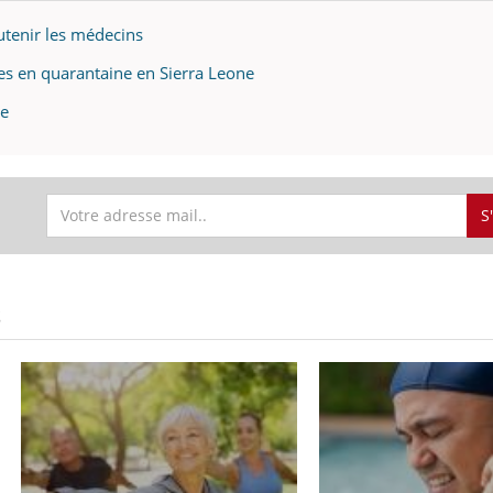
utenir les médecins
es en quarantaine en Sierra Leone
ée
S
S