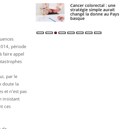
Cancer colorectal : une
Cytomégalovirus : ce qui
stratégie simple aurait
change dans la prise en
changé la donne au Pays
charge des femmes
basque
enceintes
quences
 2014, période
à faire appel
catastrophes
i, par le
n doute la
s et n’est pas
n insistant
nt ces
s de