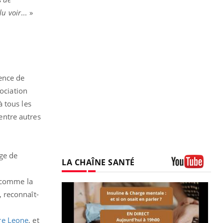
lu voir
... »
sence de
sociation
 tous les
entre autres
age de
LA CHAÎNE SANTÉ
Youtube
s comme la
 reconnaît-
re Leone
, et