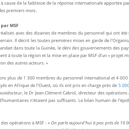
 cause de la faiblesse de la réponse internationale apportée par
 des premiers mois.
e par MSF
s réalisés avec des dizaines de membres du personnel qui ont été
errain. Il décrit les toutes premières mises en garde de l’Organisa
pandait dans toute la Guinée, le déni des gouvernements des pay
ment à toute la région et la mise en place par MSF d’un « projet 
ion des autres acteurs. »
 donc plus de 1 300 membres du personnel international et 4 0
Hantavirus : un cas
yés en Afrique de l’Ouest, où ils ont pris en charge près de
5 00
détecté chez un touriste
en France
quoidocteur
, le Dr Jean-Clément Cabrol, directeur des opérations
d'humanitaires n'étaient pas suffisants. Le bilan humain de l'épi
Mortalité infantile : un
rapport s’interroge sur
son taux élevé en France
r des opérations à MSF : «
On parle aujourd'hui à peu près de 10 0