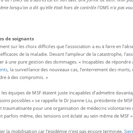
me lorsqu'on a dit qu'elle était hors de contrôle l'OMS n'a pas vou
es de soignants
ment sur les choix difficiles que l'association a eu à faire en l’ab
efficaces de la maladie. Devant l’ampleur de la catastrophe, l'as
iter à une pure gestion des dommages. « Incapables de répondre à
ents
, la surveillance des nouveaux cas, l’enterrement des morts, 
udre à des compromis. »
e, les équipes de MSF étaient juste incapables d’admettre davant
soins possibles » se rappelle le Dr Joanne Liu, présidente de MSF
tait traumatisante pour une organisation de médecins volontaire
t parfois même, des tensions ont éclaté au sein même de MSF »,
fier la mobilisation car l'épidémie n'est pas encore terminée.
Sier