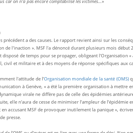
 plus car on n'a pas encore comptabilisé les victimes
...»
Grossesse à risque : ce jus
naturel attire l'attention
des chercheurs
u
s précédent a des causes. Le rapport revient ainsi sur les consé
tion de l’inaction ». MSF l'a dénoncé durant plusieurs mois début
t disposé de temps pour se propager, obligeant l'Organisation « 
l, civil et militaire et à des moyens de réponse spécifiques aux 
amment l'attitude de l’
Organisation mondiale de la santé (OMS)
qu
unication à Genève, « a été la première organisation à mettre e
ynamique virale ne diffère pas de celle des épidémies antérieure
uite, elle n'aura de cesse de minimiser l’ampleur de l’épidémie e
 et en accusant MSF de provoquer inutilement la panique », écrive
de presse.
rd de l'OMS ou d'autres est en lien avec une forme de déni. Non pa