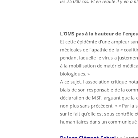
les 25 000 cas. Et en réalité il y en a
Comment éviter une otite
pendant les vacances ?
L'OMS pas à la hauteur de l'enje
Et cette épidémie d'une ampleur san
médicales de l’apathie de la « coali
pendant laquelle le virus a justemen
à la mobilisation de matériel médica
biologiques. »
A ce sujet, l'association critique not
biais de son responsable de la comm
déclaration de MSF, arguant que la d
non plus sans précédent. » « Par la s
sur le fait qu’elle est sous contrôle
humanitaires dans un communiqué 
Dr Jean-Clément Cabrol
: «
Le reta