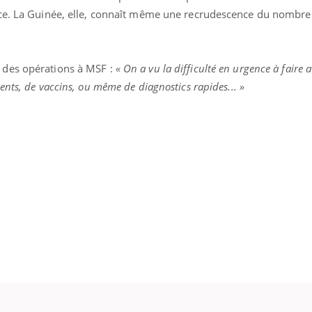
ace. La Guinée, elle, connaît même une recrudescence du nombre
ence en fer : comprendre pour
tube
r des opérations à MSF :
« On a vu la difficulté en urgence à faire 
Youtube
venir
nts, de vaccins, ou même de diagnostics rapides... »
gue, irritabilité, brouillard mental ou
e alopécie… Les symptômes de la
nce en fer sont multiples ce qui la rend