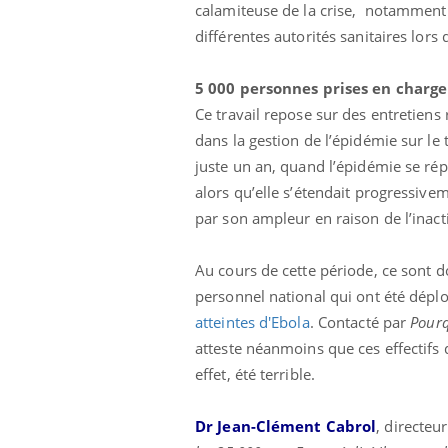
calamiteuse de la crise, notamment à
différentes autorités sanitaires lors
5 000 personnes prises en charg
Ce travail repose sur des entretien
dans la gestion de l’épidémie sur le t
juste un an, quand l’épidémie se ré
alors qu’elle s’étendait progressive
par son ampleur en raison de l’inact
Au cours de cette période, ce sont
Bébés, jeunes enfants :
personnel national qui ont été déplo
quelle trousse à
pharmacie pour les
atteintes d'Ebola
. Contacté par
Pour
vacances ?
atteste néanmoins que ces effectifs 
effet, été terrible.
Syndrome métabolique :
quels sont les meilleurs
exercices physiques ?
Dr Jean-Clément Cabrol
, directeu