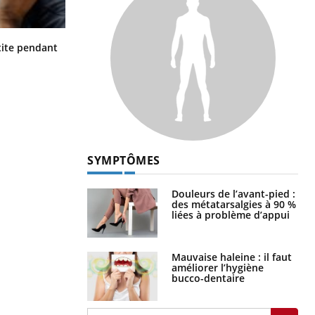
Hantavirus : un cas détecté chez un
ite pendant
touriste en France
SYMPTÔMES
Douleurs de l’avant-pied :
des métatarsalgies à 90 %
liées à problème d’appui
Mauvaise haleine : il faut
améliorer l’hygiène
bucco-dentaire