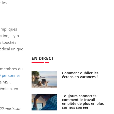
 les
 impliqués
tion, il y a
s touchés
médical unique
EN DIRECT
00 membres du
Comment oublier les
Chikungunya, dengue,
0 personnes
écrans en vacances ?
West Nile : que se passe-
t-il dans le sud de la
 à MSF,
France ?
démie a, en
Toujours connectés :
Les médicaments GLP-1
comment le travail
protègent-ils aussi les os
empiète de plus en plus
?
sur nos soirées
00 morts sur