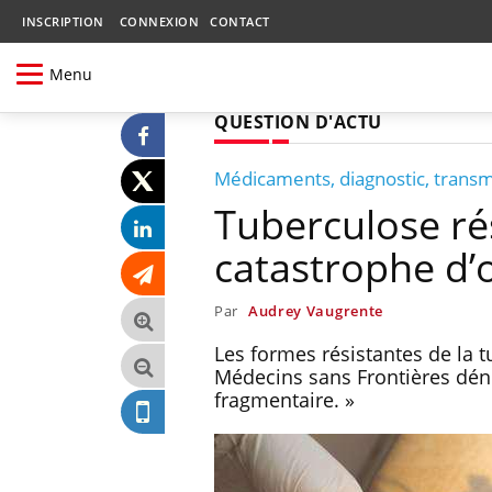
INSCRIPTION
CONNEXION
CONTACT
Menu
QUESTION D'ACTU
Médicaments, diagnostic, trans
Tuberculose ré
catastrophe d’
Par
Audrey Vaugrente
Les formes résistantes de la 
Médecins sans Frontières déno
fragmentaire. »