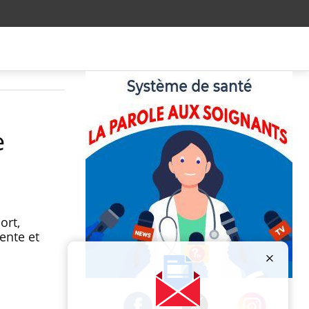
e
ort,
ente et
Publicité