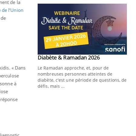
ment de la
 de l’Union
 de
Youtube
 Mains : se
Diabète & Ramadan 2026
Youtube
outube
kidis. « Dans
Le Ramadan approche, et, pour de
 un tout nouveau
nombreuses personnes atteintes de
berculose
plage, piscine,
diabète, c'est une période de questions, de
rsonne à
 air… Nos mains
défis, mais ...
lose
Un
You
e réponse
fac
pr
Un 
mut
san
diagnostic