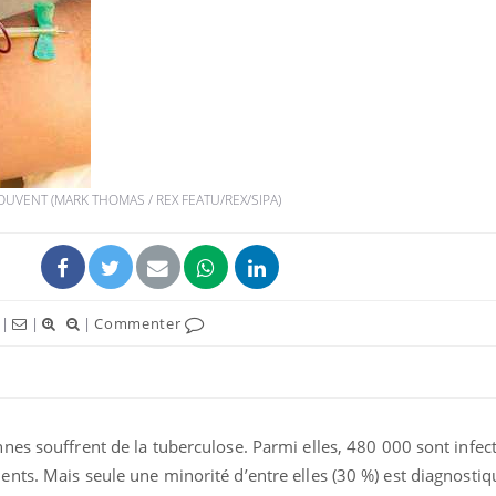
Bébés, jeunes enfants :
Hantavir
quelle trousse à
détecté 
pharmacie pour les
en Fran
vacances ?
UVENT (MARK THOMAS / REX FEATU/REX/SIPA)
Syndrome métabolique :
Mortalit
quels sont les meilleurs
rapport 
exercices physiques ?
son tau
Comment éviter une otite
Grossess
|
|
|
Commenter
pendant les vacances ?
naturel 
des che
nes souffrent de la tuberculose. Parmi elles, 480 000 sont infec
ts. Mais seule une minorité d’entre elles (30 %) est diagnostiq