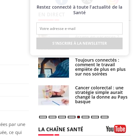
Restez connecté à toute l’actualité de la
Twitter
Facebook
Instagram
Santé
EN DIRECT
us : un cas
Comment oublier les
chez un touriste
écrans en vacances ?
ce
S'INSCRIRE À LA NEWSLETTER
é infantile : un
Toujours connectés :
s’interroge sur
comment le travail
x élevé en France
empiète de plus en plus
sur nos soirées
e à risque : ce jus
Cancer colorectal : une
attire l'attention
stratégie simple aurait
rcheurs
changé la donne au Pays
basque
tées par une
LA CHAÎNE SANTÉ
uée, ce qui
Youtube