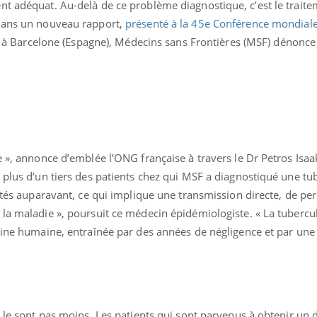
nt adéquat. Au-delà de ce problème diagnostique, c’est le traite
 Dans un nouveau rapport,
présenté à la 45e Conférence mondiale
nt à Barcelone (Espagne), Médecins sans Frontières (MSF) dénonce
uline & Charge mentale : et si on
Eczéma Chronique des
tube
Youtube
Youtube
Y
it en parler??
préparer pour l’été !
e », annonce d’emblée l’ONG française à travers le Dr Petros Isaa
026, l'insuline dans le diabète de type 2
L'été arrive… et avec lui,
 plus d’un tiers des patients chez qui MSF a diagnostiqué une tu
e entourée d'idées reçues chez les
rythme de vie ! Vacances, 
aités auparavant, ce qui implique une transmission directe, de pe
ients comme parfois chez les soignants.
soleil, activités en plein
 la maladie », poursuit ce médecin épidémiologiste. « La tubercu
sont ...
igine humaine, entraînée par des années de négligence et par un
e le sont pas moins. Les patients qui sont parvenus à obtenir un 