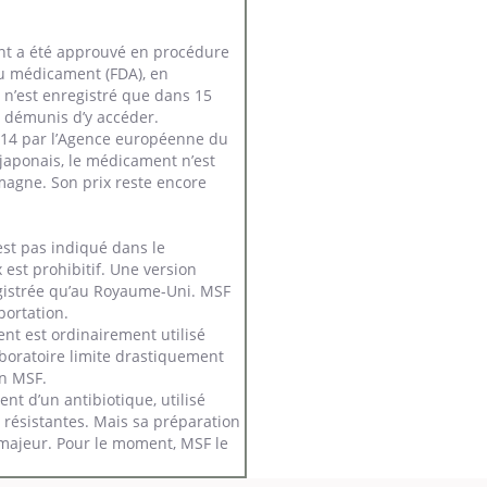
nt a été approuvé en procédure
du médicament (FDA), en
n’est enregistré que dans 15
 démunis d’y accéder.
014 par l’Agence européenne du
japonais, le médicament n’est
agne. Son prix reste encore
’est pas indiqué dans le
 est prohibitif. Une version
egistrée qu’au Royaume-Uni. MSF
portation.
nt est ordinairement utilisé
laboratoire limite drastiquement
on MSF.
ment d’un antibiotique, utilisé
résistantes. Mais sa préparation
 majeur. Pour le moment, MSF le