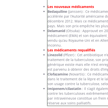
Les nouveaux médicaments
Bedaquiline
(Janssen) : Ce médicame
accélérée par l’Autorité américaine 
décembre 2012. Mais ce médicament 
pays. Mais son prix empêche les plus
Delamanid
(Otsuka) : Approuvé en 2
médicament (EMA) et son équivalent 
vendu qu’au Royaume-Uni et en Allem
inconnu.
Les médicaments requalifiés
Linezolid
(Pfizer) : Cet antibiotique n
traitement de la tuberculose, son prix
générique existe mais elle n’est enr
est parvenu à obtenir des droits d’im
Clofazamine
(Novartis) : Ce médicame
dans le traitement de la lèpre et le 
son usage contre la tuberculose, sel
Imipenem/cilastatin
: Il s’agit égale
contre les tuberculoses extrêmement 
par intraveineuse constitue un frein
réserve aux soins palliatifs.