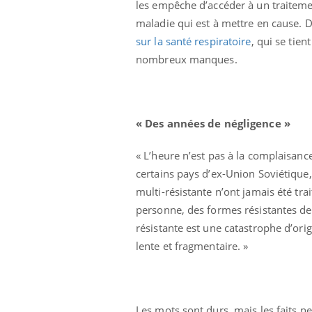
les empêche d’accéder à un traiteme
maladie qui est à mettre en cause.
sur la santé respiratoire
, qui se tie
nombreux manques.
« Des années de négligence »
 Mains :
Carence en fer : comprendre pour
Ins
Youtube
You
Youtube
Youtube
prévenir
osa
« L’heure n’est pas à la complaisanc
aciles à aborder...
Fatigue, irritabilité, brouillard mental ou
En 2
certains pays d’ex-Union Soviétique,
poser des
même alopécie… Les symptômes de la
rest
multi-résistante n’ont jamais été tr
'un proche c'est
carence en fer sont multiples ce qui la rend
pat
personne, des formes résistantes de
...
résistante est une catastrophe d’or
lente et fragmentaire. »
Les mots sont durs, mais les faits n