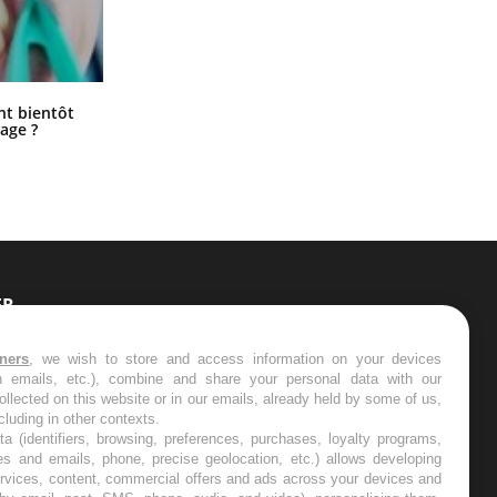
Éclipse solaire du 12 août : “Des
ent bientôt
verres adaptés, c'est indispensable
age ?
pour la santé des yeux”
ER
s les semaines les meilleures
tners
, we wish to store and access information on your devices
in emails, etc.), combine and share your personal data with our
ollected on this website or in our emails, already held by some of us,
ncluding in other contexts.
ta (identifiers, browsing, preferences, purchases, loyalty programs,
es and emails, phone, precise geolocation, etc.) allows developing
ervices, content, commercial offers and ads across your devices and
RE