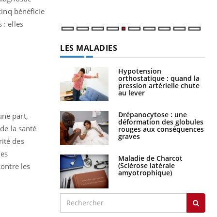
num
cinq bénéficie
: elles
LES MALADIES
Hypotension
orthostatique : quand la
pression artérielle chute
au lever
Drépanocytose : une
une part,
déformation des globules
 de la santé
rouges aux conséquences
graves
ité des
les
Maladie de Charcot
(Sclérose latérale
contre les
amyotrophique)