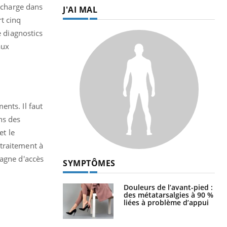
n charge dans
J'AI MAL
t cinq
e diagnostics
aux
ents. Il faut
ns des
et le
traitement à
pagne d'accès
SYMPTÔMES
Douleurs de l’avant-pied :
des métatarsalgies à 90 %
liées à problème d’appui