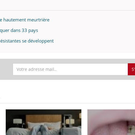
se hautement meurtrière
iquer dans 33 pays
résistantes se développent
S
S