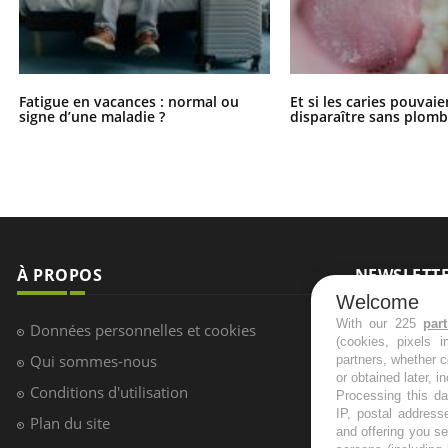
Fatigue en vacances : normal ou
Et si les caries pouvai
signe d’une maladie ?
disparaître sans plomb
À PROPOS
NEWSLETT
Welcome
Recevez toute
With our 225
par
Données personnelles et cookies
(cookies, pixels 
infos santé
Qui sommes-nous
partners, whether c
or obtained later, i
Conditions d'utilisation
Processing this da
IP, postal address
Plan du site
and offering you s
S'INSCRI