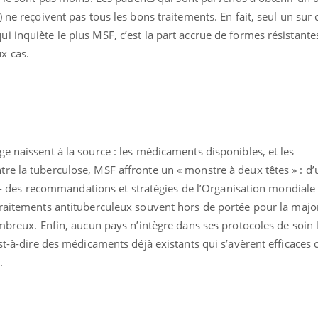
 ne reçoivent pas tous les bons traitements. En fait, seul un sur 
 inquiète le plus MSF, c’est la part accrue de formes résistantes 
x cas.
e naissent à la source : les médicaments disponibles, et les
e la tuberculose, MSF affronte un « monstre à deux têtes » : d’
te - des recommandations et stratégies de l’Organisation mondiale
aitements antituberculeux souvent hors de portée pour la major
ombreux. Enfin, aucun pays n’intègre dans ses protocoles de soin 
st-à-dire des médicaments déjà existants qui s’avèrent efficaces 
e.