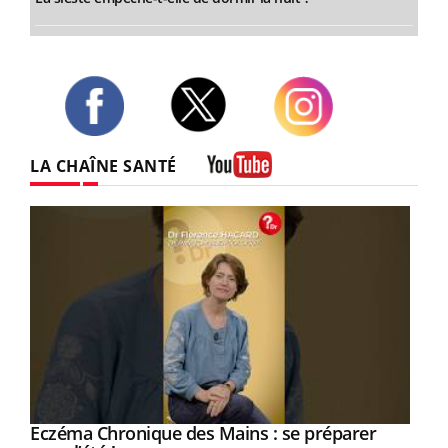
Twitter
Facebook
Instagram
LA CHAÎNE SANTÉ
Youtube
Eczéma Chronique des Mains : se préparer
Youtube