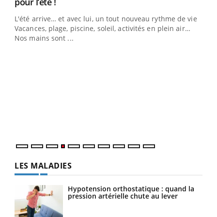
Youtube
pour l’été !
L'été arrive… et avec lui, un tout nouveau rythme de vie !
Vacances, plage, piscine, soleil, activités en plein air…
Nos mains sont ...
Dia
You
Le 
pers
ques
LES MALADIES
Hypotension orthostatique : quand la
pression artérielle chute au lever