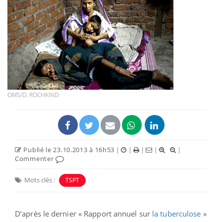
OMS/D. ROCHKIND
Publié le 23.10.2013 à 16h53
|
|
|
|
|
Commenter
Mots clés :
TSPT
D’après le dernier « Rapport annuel sur
la tuberculose
»