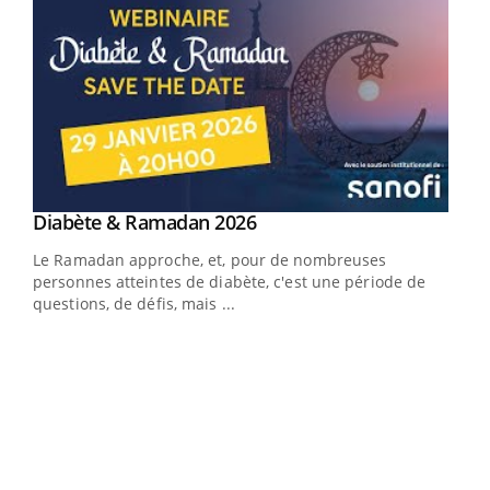
Youtube
Diabète & Ramadan 2026
Youtube
Le Ramadan approche, et, pour de nombreuses
vie !
personnes atteintes de diabète, c'est une période de
…
questions, de défis, mais ...
Un 
You
à l
Un é
mati