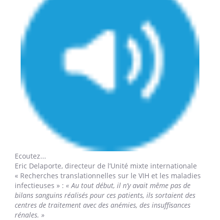
Ecoutez...
Eric Delaporte,
directeur de l’Unité mixte internationale
« Recherches translationnelles sur le VIH et les maladies
infectieuses » :
« Au tout début, il n’y avait même pas de
bilans sanguins réalisés pour ces patients, ils sortaient des
centres de traitement avec des anémies, des insuffisances
rénales. »