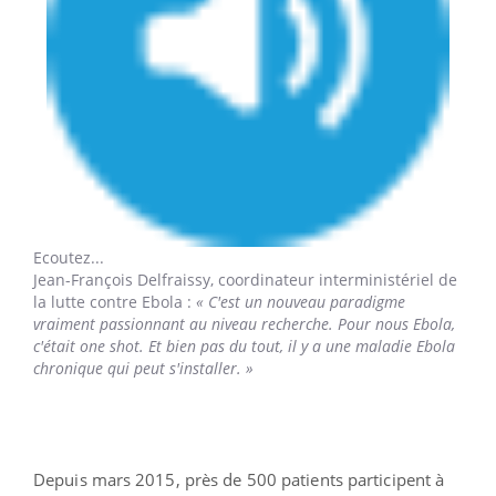
Ecoutez...
Jean-François Delfraissy,
coordinateur interministériel de
la lutte contre Ebola :
« C'est un nouveau paradigme
vraiment passionnant au niveau recherche. Pour nous Ebola,
c'était one shot. Et bien pas du tout, il y a une maladie Ebola
chronique qui peut s'installer. »
Depuis mars 2015, près de 500 patients participent à