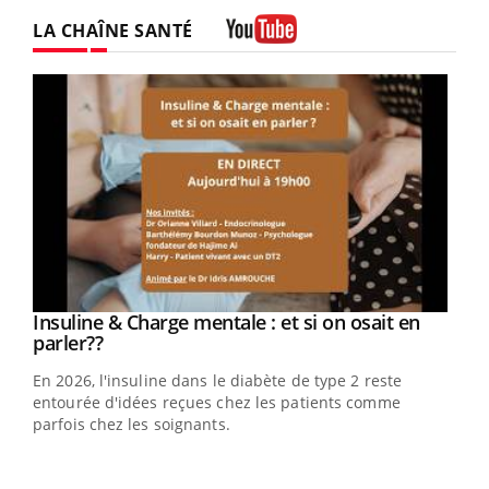
Twitter
Facebook
Instagram
LA CHAÎNE SANTÉ
Youtube
Youtube
Insuline & Charge mentale : et si on osait en
Youtube
Youtube
parler??
En 2026, l'insuline dans le diabète de type 2 reste
entourée d'idées reçues chez les patients comme
parfois chez les soignants.