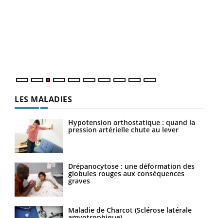
Ecz
You
pour
L'ét
Vaca
Nos 
LES MALADIES
Hypotension orthostatique : quand la
pression artérielle chute au lever
Drépanocytose : une déformation des
globules rouges aux conséquences
graves
Maladie de Charcot (Sclérose latérale
amyotrophique)