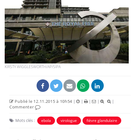
KIRSTY WIGGLESWORTH/AP/SIPA
Publié le 12.11.2015 à 10h54
|
|
|
|
|
Commenter
Mots clés :
ebola
virologue
fièvre glandulaire