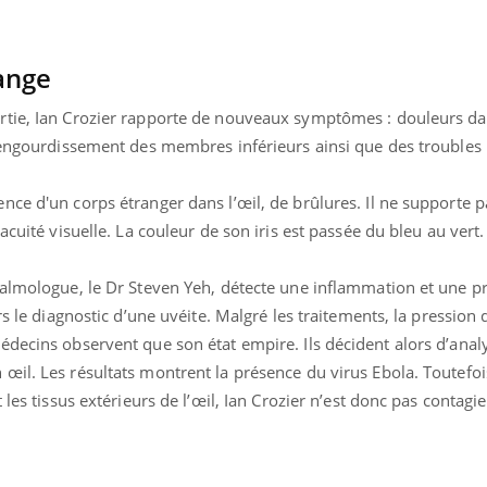
Cerveau : le mystère de la
Le déca
"madeleine de Proust"
d'été : 
enfin expliqué
sommeil
hange
rtie, Ian Crozier rapporte de nouveaux symptômes : douleurs da
, engourdissement des membres inférieurs ainsi que des troubles
ce d'un corps étranger dans l’œil, de brûlures. Il ne supporte p
acuité visuelle. La couleur de son iris est passée du bleu au vert.
talmologue, le Dr Steven Yeh, détecte une inflammation et une pr
rs le diagnostic d’une uvéite. Malgré les traitements, la pression
édecins observent que son état empire. Ils décident alors d’anal
il. Les résultats montrent la présence du virus Ebola. Toutefois
 les tissus extérieurs de l’œil, Ian Crozier n’est donc pas contagi