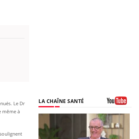
LA CHAÎNE SANTÉ
énués. Le Dr
Youtube
 de même à
 soulignent