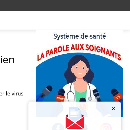
cien
r le virus
Publicité