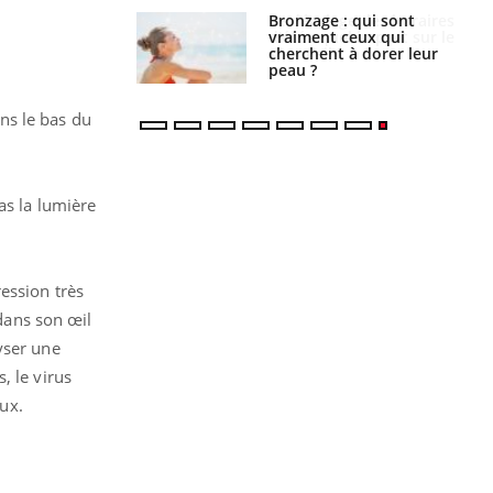
lage des horaires
Bronzage : qui sont
quel impact sur le
vraiment ceux qui
 ?
cherchent à dorer leur
peau ?
ns le bas du
as la lumière
ession très
 dans son œil
yser une
, le virus
eux.