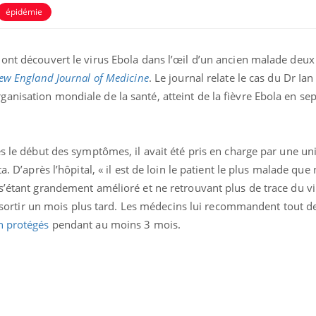
épidémie
 ont découvert le virus Ebola dans l’œil d’un ancien malade deu
ew England Journal of Medicine
. Le journal relate le cas du Dr Ian
nisation mondiale de la santé, atteint de la fièvre Ebola en s
ès le début des symptômes, il avait été pris en charge par une uni
a. D’après l’hôpital, « il est de loin le patient le plus malade qu
 s’étant grandement amélioré et ne retrouvant plus de trace du v
Bilan prévention : ce que
Intoléra
sse sortir un mois plus tard. Les médecins lui recommandent tout
les kinés pourront
nouvell
bientôt faire
recomma
n protégés
pendant au moins 3 mois.
HAS
TDAH : quel est ce
Insuffis
traitement autorisé aux
comment
États-Unis ?
préveni