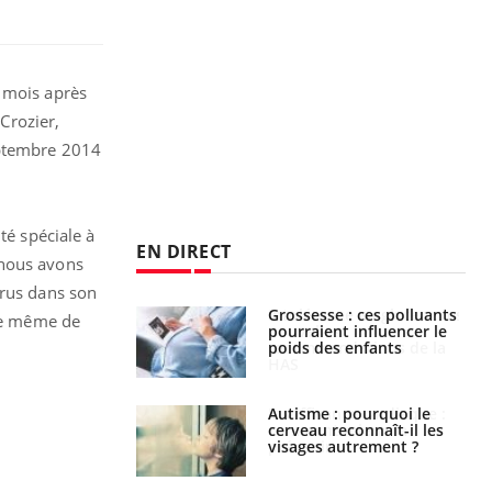
x mois après
 Crozier,
eptembre 2014
té spéciale à
EN DIRECT
e nous avons
irus dans son
nce au gluten : les
Grossesse : ces polluants
 de même de
es
pourraient influencer le
ndations de la
poids des enfants
ance cardiaque :
Autisme : pourquoi le
 mieux la
cerveau reconnaît-il les
r
visages autrement ?