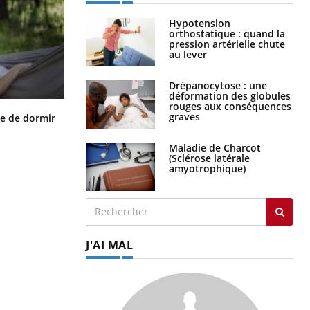
Hypotension
orthostatique : quand la
pression artérielle chute
au lever
Drépanocytose : une
déformation des globules
rouges aux conséquences
VIH : la fin du comprimé tous les
graves
le de dormir
jours se profile-t-elle enfin ?
Maladie de Charcot
(Sclérose latérale
amyotrophique)
J'AI MAL