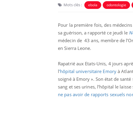
Mots clés :
ebola
odontologie
Pour la première fois, des médecins
sa guérison, a rapporté ce jeudi le
N
médecin de 43 ans, membre de l’Orga
en Sierra Leone.
Rapatrié aux Etats-Unis, 4 jours apr
l
’hôpital universitaire Emory
à Atlant
soigné à Emory ». Son état de santé
phone nuit-il à
Légionellose en Suisse :
sang et ses urines, l’hôpital le lai
tissage de la
quelle est l’origine de la
contamination ?
ne pas avoir de rapports sexuels no
ar une tique en
Allergies alimentaires :
, elle reste dans
une nouvelle arme contre
pendant 42 jours
les réactions sévères