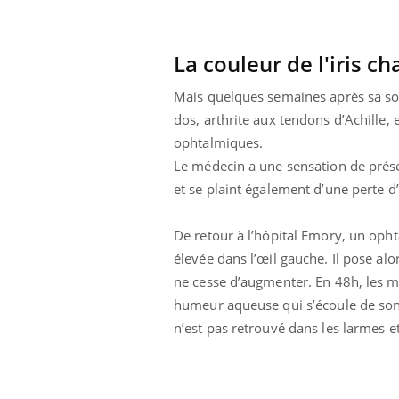
par un
Comment gérer le
, une petite fille
sommeil des enfants en
 grâce à un
vacances ?
ssentiel
La couleur de l'iris c
Mais quelques semaines après sa so
dos, arthrite aux tendons d’Achille
ophtalmiques.
Le médecin a une sensation de présen
et se plaint également d’une perte d’
De retour à l’hôpital Emory, un oph
élevée dans l’œil gauche. Il pose alo
ne cesse d’augmenter. En 48h, les m
humeur aqueuse qui s’écoule de son œ
n’est pas retrouvé dans les larmes et