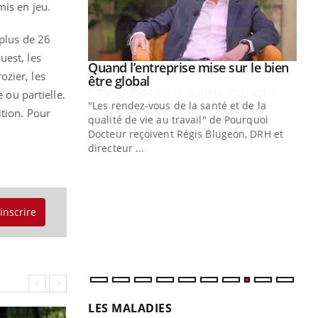
mis en jeu.
 plus de 26
uest, les
Youtube
 diabète
Quand l’entreprise mise sur le bien
Youtube
ozier, les
Youtube
être global
e, c'est votre
 ou partielle.
"Les rendez-vous de la santé et de la
naire qui
ition. Pour
qualité de vie au travail" de Pourquoi
 ! Dans cet
Docteur reçoivent Régis Blugeon, DRH et
directeur ...
Ec
You
quo
Dan
'inscrire
der
com
et é
LES MALADIES