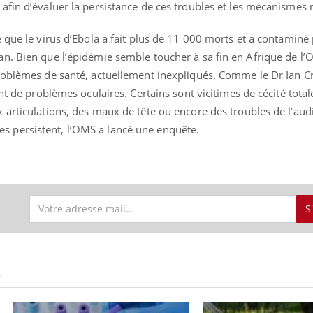
fin d’évaluer la persistance de ces troubles et les mécanismes 
 que le virus d’Ebola a fait plus de 11 000 morts et a contaminé
. Bien que l’épidémie semble toucher à sa fin en Afrique de l’O
« jumeau numérique » pour
COUP DE FOOD sur le
tube
Youtube
roblèmes de santé, actuellement inexpliqués. Comme le Dr Ian Cr
iliter l’accès à la médecine
Youtube
Coup de food sur le diabèt
ventive
nt de problèmes oculaires. Certains sont vicitimes de cécité totale
nouveau rendez-vous culi
articulations, des maux de tête ou encore des troubles de l’aud
établissement lié à un groupe
bouscule les idées reçues
 persistent, l’OMS a lancé une enquête.
ualiste innove en matière de bilan de
épisode, une ...
é : l'utilisation d'un « jumeau
érique » permet ...
S
S