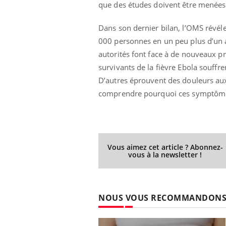
que des études doivent être menées a
Dans son dernier bilan, l’OMS révéle
000 personnes en un peu plus d’un an
Youtube
 Mains : se
Diabète & Ramadan 2026
Un 
Youtube
You
autorités font face à de nouveaux p
outube
fac
Le Ramadan approche, et, pour de
pré
survivants de la fièvre Ebola souffre
un tout nouveau
nombreuses personnes atteintes de
D’autres éprouvent des douleurs aux 
Un 
lage, piscine,
diabète, c'est une période de questions, de
comprendre pourquoi ces symptômes
mut
air… Nos mains
défis, mais ...
sant
num
Vous aimez cet article ? Abonnez-
vous à la newsletter !
NOUS VOUS RECOMMANDON