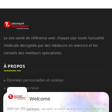
Le site santé de référence avec chaque jour toute l'actualité
médicale decryptée par des médecins en exercice et les
conseils des meilleurs spécialistes.
À PROPOS
Données personnelles et cookies
Qui sommes-nous
Conditions d'utilisation
Welcome
Plan du site
With our 225
partners
, we wish to store and access information on
Mentions Légales