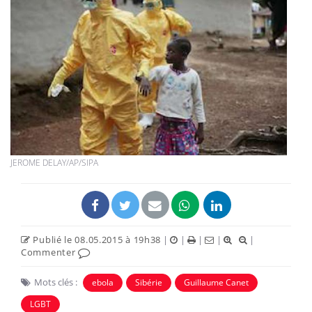
JEROME DELAY/AP/SIPA
Publié le 08.05.2015 à 19h38
|
|
|
|
|
Commenter
Mots clés :
ebola
Sibérie
Guillaume Canet
LGBT