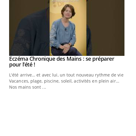
Eczéma Chronique des Mains : se préparer
Youtube
Youtube
pour l’été !
L'été arrive… et avec lui, un tout nouveau rythme de vie !
Vacances, plage, piscine, soleil, activités en plein air…
Nos mains sont ...
Dia
You
Le 
pers
ques