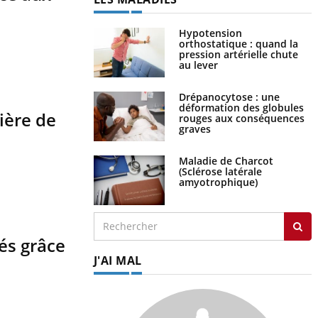
Hypotension
orthostatique : quand la
pression artérielle chute
au lever
Drépanocytose : une
déformation des globules
lière de
rouges aux conséquences
graves
Maladie de Charcot
(Sclérose latérale
amyotrophique)
és grâce
J'AI MAL