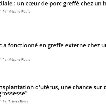
iale : un cœur de porc greffé chez un
Par Mégane Fleury
c a fonctionné en greffe externe chez u
Par Mégane Fleury
Cytomégalovirus : ce qui
Pourquo
change dans la prise en
gâche-t-
charge des femmes
jours de
enceintes
nsplantation d'utérus, une chance sur 
La sieste empêche-t-elle de
Fortes c
dormir la nuit ?
le risq
grossesse"
grimpe-t
Par Thierry Borsa