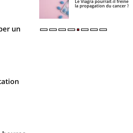
a pourrait-il freiner
Le smartphone nuit-il à
gation du cancer ?
l'apprentissage de la
lecture ?
per un
tation