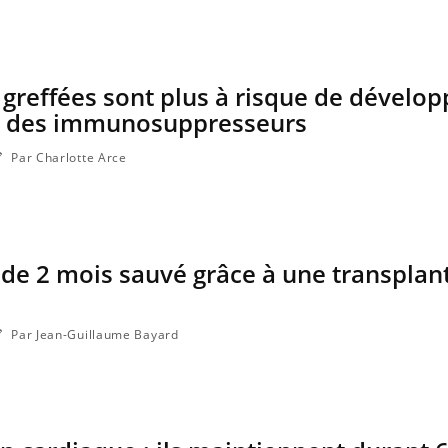
VIH : la fin du comprimé
Le Viagr
tous les jours se profile-t-
la propa
elle enfin ?
greffées sont plus à risque de dévelop
e des immunosuppresseurs
Par Charlotte Arce
de 2 mois sauvé grâce à une transplan
Par Jean-Guillaume Bayard