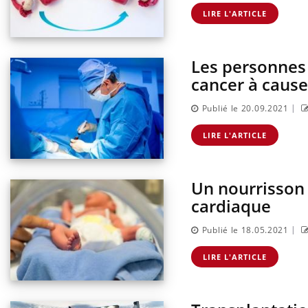
nnectés :
Les médicaments GLP-1
travail
protègent-ils aussi les os ?
LIRE L'ARTICLE
plus en plus
ées
Les personnes 
cancer à caus
|
Publié le 20.09.2021
LIRE L'ARTICLE
Un nourrisson 
cardiaque
|
Publié le 18.05.2021
LIRE L'ARTICLE