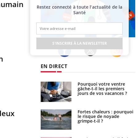
 humain
Restez connecté à toute l’actualité de la
Santé
Publicité
S'INSCRIRE À LA NEWSLETTER
n
Twitter
Facebook
Instagram
EN DIRECT
i votre ventre
Pourquoi manger moins de
il les premiers
protéines pourrait
 vos vacances ?
finalement être bénéfique
deux
haleurs : pourquoi
Grossesse et chaleur : ce
ue de noyade
que dit la science
-il ?