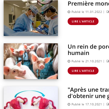
Première mond
|
Publié le 11.01.2022
LIRE L'ARTICLE
Un rein de por
humain
|
Publié le 21.10.2021
risque : ce jus
Cancer colorectal : une
e l'attention
stratégie simple aurait
LIRE L'ARTICLE
urs
changé la donne au Pays
basque
"Après une tra
lier les
Chikungunya, dengue,
acances ?
West Nile : que se passe-t-
d'obtenir une 
il dans le sud de la France ?
|
Publié le 17.10.2021