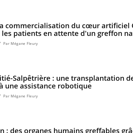
la commercialisation du cœur artificiel
ma Chronique des Mains : se
Diabète & Ramadan 2
ube
Youtube
Youtube
arer pour l’été !
 les patients en attente d'un greffon na
Le Ramadan approche, et,
 arrive… et avec lui, un tout nouveau
nombreuses personnes att
Par Mégane Fleury
e de vie ! Vacances, plage, piscine,
c'est une période de quest
l, activités en plein air… Nos mains sont
mais ...
itié-Salpêtrière : une transplantation d
 à une assistance robotique
Par Mégane Fleury
n : des organes humains greffables gr