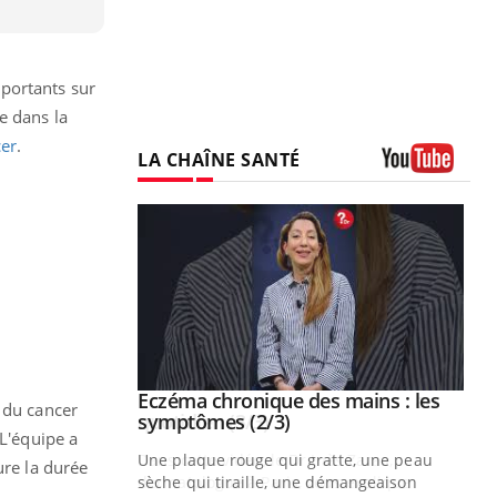
portants sur
e dans la
cer
.
LA CHAÎNE SANTÉ
Youtube
 mains : au
Eczéma chronique des mains : les
Youtube
 du cancer
be
Youtube
symptômes (2/3)
 L'équipe a
ès Zaraa,
Une plaque rouge qui gratte, une peau
ure la durée
us explique
sèche qui tiraille, une démangeaison