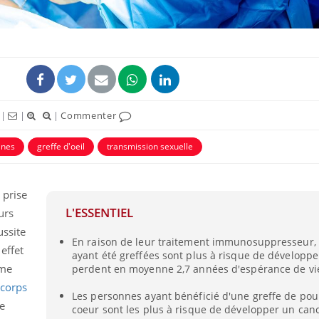
|
|
|
Commenter
ines
greffe d'oeil
transmission sexuelle
 prise
L'ESSENTIEL
urs
ussite
En raison de leur traitement immunosuppresseur,
effet
ayant été greffées sont plus à risque de développe
ème
perdent en moyenne 2,7 années d'espérance de vi
 corps
Les personnes ayant bénéficié d'une greffe de p
e
coeur sont les plus à risque de développer un can