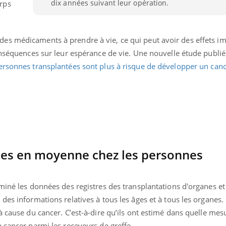
dix années suivant leur opération.
rps
s médicaments à prendre à vie, ce qui peut avoir des effets im
onséquences sur leur espérance de vie. Une nouvelle étude publié
ersonnes transplantées sont plus à risque de développer un can
ues en moyenne chez les personnes
nd l’entreprise mise sur le bien
Eczéma chronique des
tube
Youtube
miné les données des registres des transplantations d'organes et
Youtube
Youtu
e global
quotidien (3/3)
des informations relatives à tous les âges et à tous les organes.
 rendez-vous de la santé et de la
Dans cette vidéo, le Dr In
à cause du cancer. C’est-à-dire qu’ils ont estimé dans quelle mes
ité de vie au travail" de Pourquoi
dermatologue à Paris, vo
 cancer parmi les receveurs de greffe.