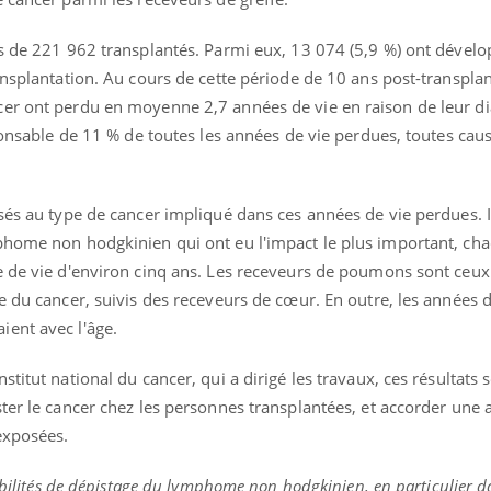
teur reçoivent Régis Blugeon, DRH et
comment protéger vos ma
cteur ...
et éviter les ...
es de 221 962 transplantés. Parmi eux, 13 074 (5,9 %) ont dével
ansplantation. Au cours de cette période de 10 ans post-transplan
er ont perdu en moyenne 2,7 années de vie en raison de leur di
sponsable de 11 % de toutes les années de vie perdues, toutes cau
sés au type de cancer impliqué dans ces années de vie perdues. I
phome non hodgkinien qui ont eu l'impact le plus important, ch
e de vie d'environ cinq ans. Les receveurs de poumons sont ceux
e du cancer, suivis des receveurs de cœur. En outre, les années d
ent avec l'âge.
titut national du cancer, qui a dirigé les travaux, ces résultats 
ter le cancer chez les personnes transplantées, et accorder une 
exposées.
sibilités de dépistage du lymphome non hodgkinien, en particulier d