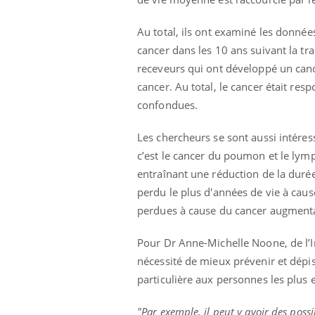
ère de bilan de
Doc
épisode, une ...
« jumeau
dire
Au total, ils ont examiné les donné
cancer dans les 10 ans suivant la tr
receveurs qui ont développé un canc
cancer. Au total, le cancer était re
confondues.
Les chercheurs se sont aussi intéres
c’est le cancer du poumon et le lym
entraînant une réduction de la duré
perdu le plus d'années de vie à caus
perdues à cause du cancer augmentai
Pour Dr Anne-Michelle Noone, de l’Ins
nécessité de mieux prévenir et dépis
particulière aux personnes les plus 
"Par exemple, il peut y avoir des pos