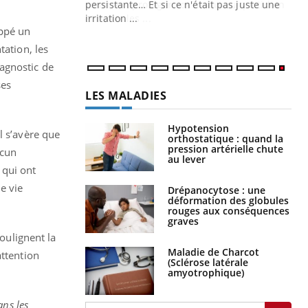
ins au quotidien
persistante… Et si ce n'était pas juste une
irritation ...
oppé un
tation, les
agnostic de
ses
LES MALADIES
Hypotension
l s’avère que
orthostatique : quand la
pression artérielle chute
acun
au lever
 qui ont
e vie
Drépanocytose : une
déformation des globules
rouges aux conséquences
graves
soulignent la
Maladie de Charcot
attention
(Sclérose latérale
amyotrophique)
ans les