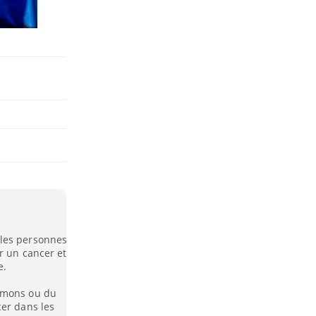
 les personnes
r un cancer et
e.
oumons ou du
cer dans les