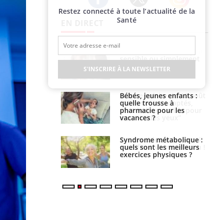
Restez connecté à toute l’actualité de la
Twitter
Facebook
Instagram
Santé
EN DIRECT
s caries pouvaient
Mon enfant est-il trop
disparaître sans
sensible ou simplement
e ?
très empathique ?
S'INSCRIRE À LA NEWSLETTER
solaire du 12 août
Bébés, jeunes enfants :
erres adaptés,
quelle trousse à
dispensable pour
pharmacie pour les
 des yeux”
vacances ?
ubles du sommeil
Syndrome métabolique :
t votre cerveau !
quels sont les meilleurs
exercices physiques ?