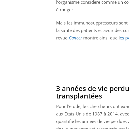
l’organisme considère comme un co
étranger.
Mais les immunosuppresseurs sont de
la santé des patients et avoir des c
revue
Cancer
montre ainsi que l
es p
3 années de vie perd
transplantées
Youtube
ue » pour
COUP DE FOOD sur le diabète
Qua
Youtube
You
Pour l'étude, les chercheurs ont exa
médecine
êtr
aux États-Unis de 1987 à 2014, avec 
Coup de food sur le diabète, c'est votre
"Les
nouveau rendez-vous culinaire qui
quantifié les années de vie perdues 
 groupe
qual
bouscule les idées reçues ! Dans cet
de vie moyenne est raccourcie par le