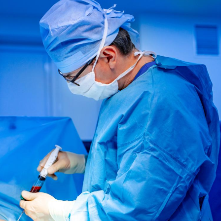
Et si le
bientôt 
plombag
Éclipse 
: “Des v
c'est in
la santé
Les tro
modifien