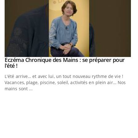
Eczéma Chronique des Mains : se préparer pour
Youtube
Youtube
l’été !
e
L'été arrive… et avec lui, un tout nouveau rythme de vie !
Vacances, plage, piscine, soleil, activités en plein air… Nos
mains sont ...
D
Yo
L
at