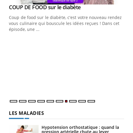
Youtube
COUP DE FOOD sur le diabète
Youtube
Coup de food sur le diabète, c'est votre nouveau rendez-
vous culinaire qui bouscule les idées reçues ! Dans cet
épisode, une ...
Yout
Quand l’entreprise mise sur le bien être global
Ecz
Youtube
You
(3/3
"Les rendez-vous de la santé et de la qualité de vie au
Dans
travail" de Pourquoi Docteur reçoivent Régis Blugeon,
vous
DRH et directeur ...
quot
LES MALADIES
Hypotension orthostatique : quand la
pression artérielle chute au lever