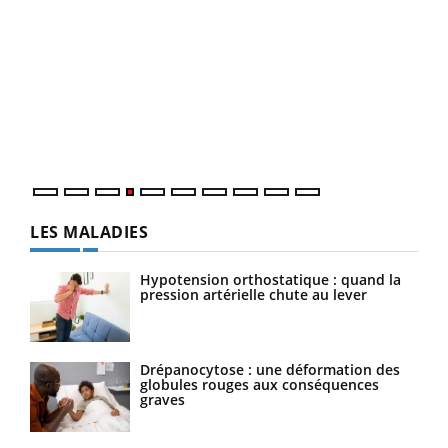
Dia
You
Le 
pers
ques
LES MALADIES
Hypotension orthostatique : quand la
pression artérielle chute au lever
Drépanocytose : une déformation des
globules rouges aux conséquences
graves