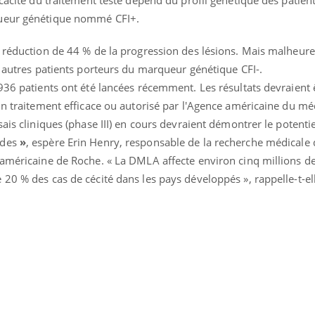
queur génétique nommé CFI+.
e réduction de 44 % de la progression des lésions. Mais malheur
s autres patients porteurs du marqueur génétique CFI-.
 936 patients ont été lancées récemment. Les résultats devraient
cun traitement efficace ou autorisé par l'Agence américaine du m
ais cliniques (phase III) en cours devraient démontrer le potenti
ades
»
, espère Erin Henry, responsable de la recherche médicale d
 américaine de Roche. « La DMLA affecte environ cinq millions 
20 % des cas de cécité dans les pays développés », rappelle-t-el
« jumeau numérique » pour
tube
iliter l’accès à la médecine
Youtube
ventive
établissement lié à un groupe