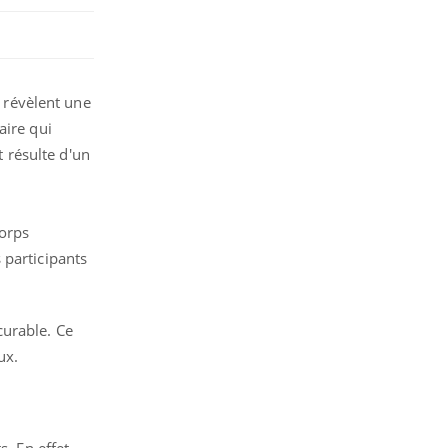
révèlent une
aire qui
t résulte d'un
corps
 participants
curable. Ce
eux.
. En effet,