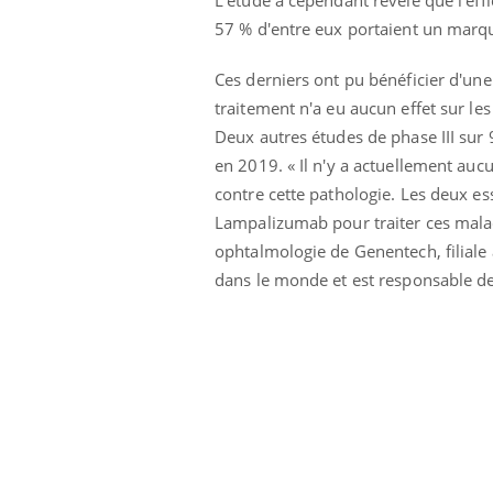
57 % d'entre eux portaient un mar
Ces derniers ont pu bénéficier d'un
traitement n'a eu aucun effet sur le
Deux autres études de phase III sur
en 2019. « Il n'y a actuellement au
contre cette pathologie. Les deux ess
Lampalizumab pour traiter ces mal
ophtalmologie de Genentech, filiale
dans le monde et est responsable de 
Youtube
 Mains : se
Diabète & Ramadan 2026
Un 
Youtube
You
outube
fac
Le Ramadan approche, et, pour de
pré
un tout nouveau
nombreuses personnes atteintes de
Un 
lage, piscine,
diabète, c'est une période de questions, de