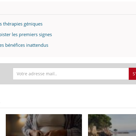
ualiste innove en matière de bilan de
é : l'utilisation d'un « jumeau
érique » permet ...
s thérapies géniques
ster les premiers signes
es bénéfices inattendus
S
S