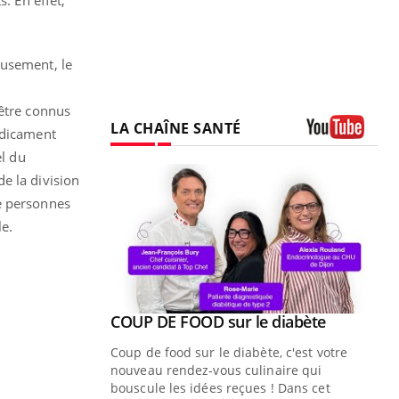
eusement, le
 être connus
LA CHAÎNE SANTÉ
édicament
Youtube
el du
e la division
de personnes
le.
Youtube
COUP DE FOOD sur le diabète
Youtube
Coup de food sur le diabète, c'est votre
nouveau rendez-vous culinaire qui
bouscule les idées reçues ! Dans cet