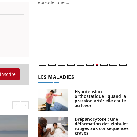
épisode, une ...
Quand l’entreprise mise sur le bien
Ec
Youtube
You
Youtube
être global
quo
"Les rendez-vous de la santé et de la
Dan
qualité de vie au travail" de Pourquoi
der
Docteur reçoivent Régis Blugeon, DRH et
com
directeur ...
et é
'inscrire
LES MALADIES
Hypotension
orthostatique : quand la
pression artérielle chute
au lever
Drépanocytose : une
déformation des globules
rouges aux conséquences
graves