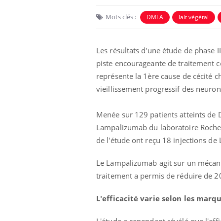
Mots clés :
DMLA
lait végétal
Les résultats d'une étude de phase I
piste encourageante de traitement c
représente la 1ère cause de cécité che
vieillissement progressif des neuro
Menée sur 129 patients atteints de D
Lampalizumab du laboratoire Roche, 
de l'étude ont reçu 18 injections de
Le Lampalizumab agit sur un mécanis
traitement a permis de réduire de 20
L'efficacité varie selon les mar
L'étude a cependant révélé que l'effi