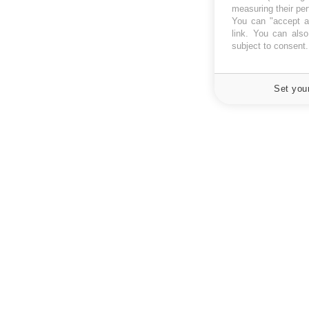
measuring their pe
You can "accept al
link
. You can also 
subject to consent
Set you
À PROPOS
NEWSLETT
Recevez toute
Données personnelles et cookies
infos santé