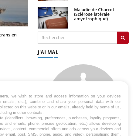
Maladie de Charcot
(Sclérose latérale
amyotrophique)
Toujours connectés : comment le
crans en
travail empiète de plus en plus sur
nos soirées
J'AI MAL
tners
, we wish to store and access information on your devices
in emails, etc.), combine and share your personal data with our
ollected on this website or in our emails, already held by some of us,
ncluding in other contexts.
ta (identifiers, browsing, preferences, purchases, loyalty programs,
es and emails, phone, precise geolocation, etc.) allows developing
ervices, content, commercial offers and ads across your devices and
 by email, post, SMS, phone, audio, and video), personalising them,