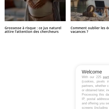
Grossesse à risque : ce jus naturel
Comment oublier les é
attire l'attention des chercheurs
vacances ?
Welcome
With our 225
par
(cookies, pixels 
partners, whether c
or obtained later, i
Processing this da
IP, postal address
and offering you s
screens (including