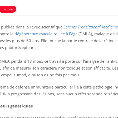
trachée
I publiée dans la revue scientifique
Science Translational Medicine
ontre la
dégénérence maculaire liée à l'âge
(DMLA), maladie ocul
z les plus de 60 ans. Elle touche la partie centrale de la rétine e
nes photorécepteurs.
MLA pendant 18 mois, ce travail a porté sur l'analyse de l'anti-
afin de mesurer son caractère non toxique et son efficacité. Les
 Lampalizumad, à raison d'une fois par mois.
me de défense immunitaire particulier lié à cette pathologie in
 % la progression des lésions, sans aucun effet secondaire séri
queurs génétiques
cacité du traitement testé dépend du profil génétique des patients