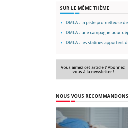
mut
air… Nos mains
défis, mais ...
sant
SUR LE MÊME THÈME
num
DMLA : la piste prometteuse de
DMLA : une campagne pour dépi
DMLA : les statines apportent d
Vous aimez cet article ? Abonnez-
vous à la newsletter !
NOUS VOUS RECOMMANDON