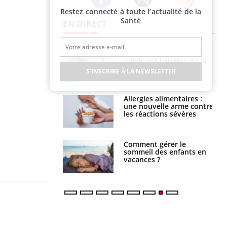
Restez connecté à toute l’actualité de la
Twitter
Facebook
Instagram
Santé
EN DIRECT
Légionellose en Suisse :
Bilan prévention : ce que
quelle est l’origine de la
les kinés pourront
contamination ?
bientôt faire
S'INSCRIRE À LA NEWSLETTER
Allergies alimentaires :
TDAH : quel est ce
une nouvelle arme contre
traitement autorisé aux
les réactions sévères
États-Unis ?
Comment gérer le
Cerveau : le mystère de la
sommeil des enfants en
"madeleine de Proust"
vacances ?
enfin expliqué