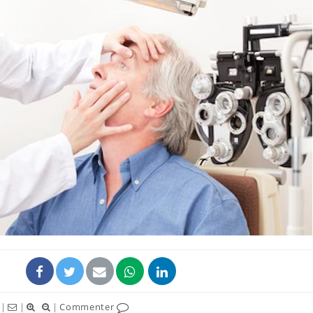
Le smartphone nuit-il à
l'apprentissage de la
lecture ?
Mordue par une tique en
vacances, elle reste dans
le coma pendant 42 jours
Mordue par un
barracuda, une petite fille
secourue grâce à un
réflexe essentiel
|
|
|
Commenter