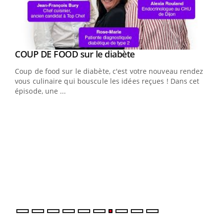
Youtube
cès
COUP DE FOOD sur le diabète
Youtube
Coup de food sur le diabète, c'est votre nouveau rendez-
 en
vous culinaire qui bouscule les idées reçues ! Dans cet
u
épisode, une ...
Qua
You
"Les
trav
DRH 