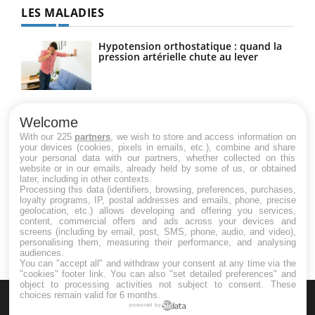
LES MALADIES
Hypotension orthostatique : quand la
pression artérielle chute au lever
Drépanocytose : une déformation des
globules rouges aux conséquences
Welcome
graves
With our 225
partners
, we wish to store and access information on
your devices (cookies, pixels in emails, etc.), combine and share
your personal data with our partners, whether collected on this
website or in our emails, already held by some of us, or obtained
Maladie de Charcot (Sclérose latérale
later, including in other contexts.
amyotrophique)
Processing this data (identifiers, browsing, preferences, purchases,
loyalty programs, IP, postal addresses and emails, phone, precise
geolocation, etc.) allows developing and offering you services,
content, commercial offers and ads across your devices and
screens (including by email, post, SMS, phone, audio, and video),
personalising them, measuring their performance, and analysing
audiences.
You can "accept all" and withdraw your consent at any time via the
"cookies" footer link
. You can also "set detailed preferences" and
object to processing activities not subject to consent. These
choices remain valid for 6 months.
powered by