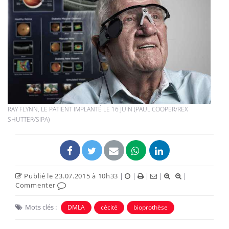
RAY FLYNN, LE PATIENT IMPLANTÉ LE 16 JUIN (PAUL COOPER/REX
SHUTTER/SIPA)
Publié le 23.07.2015 à 10h33
|
|
|
|
|
Commenter
Mots clés :
DMLA
cécité
bioprothèse