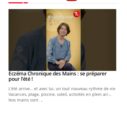
Youtube
Eczéma Chronique des Mains : se préparer
Youtube
Youtube
pour l’été !
L'été arrive… et avec lui, un tout nouveau rythme de vie !
Vacances, plage, piscine, soleil, activités en plein air…
Nos mains sont ...
Youtube
Diabète & Ramadan 2026
Un 
Youtube
You
à l