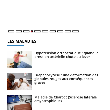
Le Ramadan approche, et, pour de nombreuses
Un é
personnes atteintes de diabète, c'est une période de
mati
questions, de défis, mais ...
numé
LES MALADIES
Hypotension orthostatique : quand la
pression artérielle chute au lever
Drépanocytose : une déformation des
globules rouges aux conséquences
graves
Maladie de Charcot (Sclérose latérale
amyotrophique)