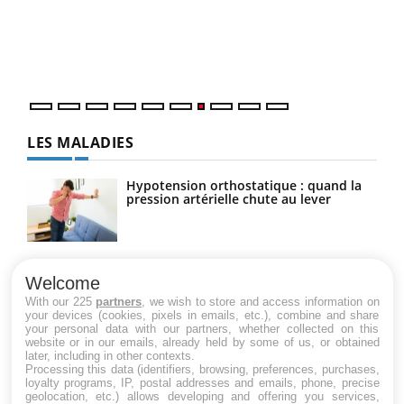
"Les
trav
DRH 
LES MALADIES
Hypotension orthostatique : quand la
pression artérielle chute au lever
Drépanocytose : une déformation des
globules rouges aux conséquences
Welcome
graves
With our 225
partners
, we wish to store and access information on
your devices (cookies, pixels in emails, etc.), combine and share
your personal data with our partners, whether collected on this
website or in our emails, already held by some of us, or obtained
Maladie de Charcot (Sclérose latérale
later, including in other contexts.
amyotrophique)
Processing this data (identifiers, browsing, preferences, purchases,
loyalty programs, IP, postal addresses and emails, phone, precise
geolocation, etc.) allows developing and offering you services,