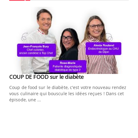
Youtube
Youtube
cès
COUP DE FOOD sur le diabète
Youtube
Coup de food sur le diabète, c'est votre nouveau rendez-
 en
vous culinaire qui bouscule les idées reçues ! Dans cet
u
épisode, une ...
Qua
You