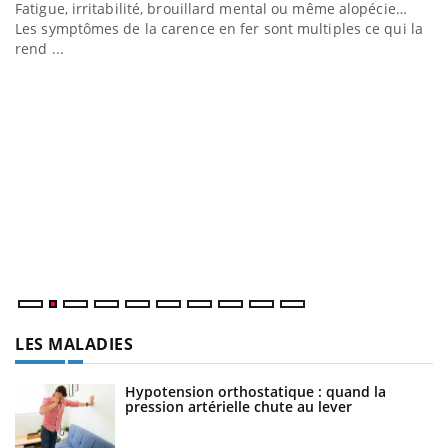
a
Insuline & Charge mentale : et si on osait en
E
Youtube
Yo
Youtube
parler??
l’
En 2026, l'insuline dans le diabète de type 2 reste entourée
L'
d'idées reçues chez les patients comme parfois chez les
Va
soignants.
ma
LES MALADIES
Hypotension orthostatique : quand la
pression artérielle chute au lever