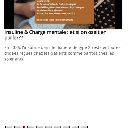
Insuline & Charge mentale : et si on osait en
Youtube
Youtube
parler??
En 2026, l'insuline dans le diabète de type 2 reste entourée
d'idées reçues chez les patients comme parfois chez les
soignants.
E
Yo
l’
L'
Va
ma