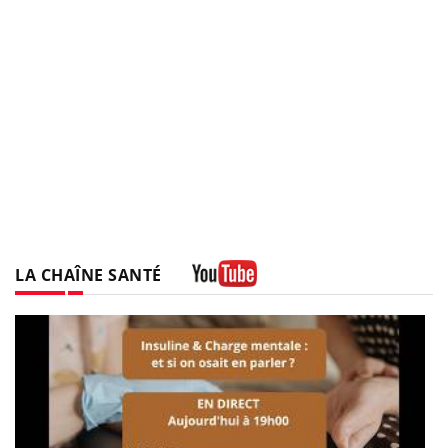
LA CHAÎNE SANTÉ
Youtube
be
a