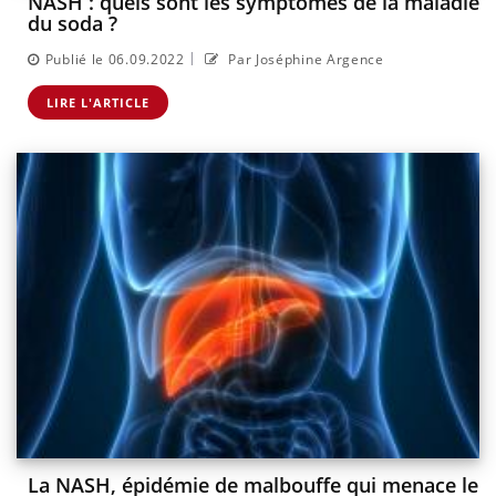
NASH : quels sont les symptômes de la maladie
du soda ?
|
Publié le 06.09.2022
Par Joséphine Argence
LIRE L'ARTICLE
La NASH, épidémie de malbouffe qui menace le