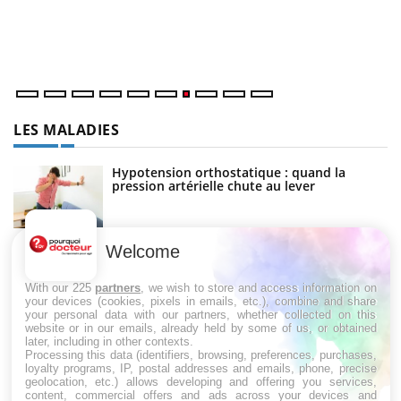
vo
év
LES MALADIES
Hypotension orthostatique : quand la
pression artérielle chute au lever
Welcome
Drépanocytose : une déformation des
globules rouges aux conséquences graves
With our 225
partners
, we wish to store and access information on
your devices (cookies, pixels in emails, etc.), combine and share
your personal data with our partners, whether collected on this
website or in our emails, already held by some of us, or obtained
Maladie de Charcot (Sclérose latérale
later, including in other contexts.
amyotrophique)
Processing this data (identifiers, browsing, preferences, purchases,
loyalty programs, IP, postal addresses and emails, phone, precise
geolocation, etc.) allows developing and offering you services,
content, commercial offers and ads across your devices and