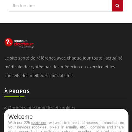
Le site santé de référence avec chaque jour toute l'actualité
médicale decryptée par des médecins en exercice et les
conseils des meilleurs spécialistes.
À PROPOS
Données personnelles et cookies
Welcome
Qui sommes-nous
With our 225
partners
, we wish to store and access information on
Conditions d'utilisation
your devices (cookies, pixels in emails, etc.), combine and share
your personal data with our partners, whether collected on this