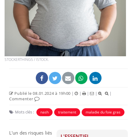
STOCKERTHINGS / ISTOCK.
Publié le 08.01.2024 à 19h00
|
|
|
|
|
Commenter
Mots clés :
nash
traitement
maladie du foie gras
L'un des risques liés
L'ESSENTIEL