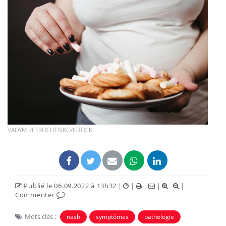
VADYM PETROCHENKO/ISTOCK
Publié le 06.09.2022 à 13h32
|
|
|
|
|
Commenter
Mots clés :
nash
symptômes
pathologie