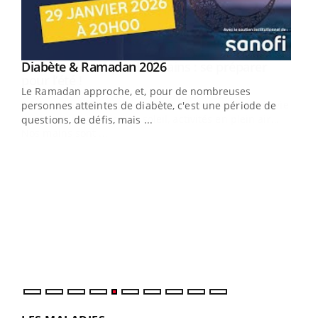
Youtube
Diabète & Ramadan 2026
Youtube
Le Ramadan approche, et, pour de nombreuses
vie !
personnes atteintes de diabète, c'est une période de
…
questions, de défis, mais ...
Un 
You
à l
Un é
mati
numé