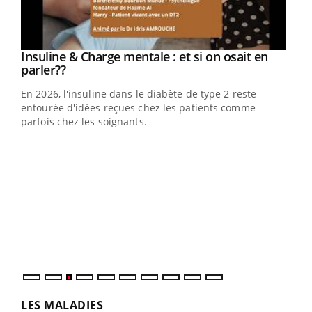
Insuline & Charge mentale : et si on osait en
Youtube
Youtube
parler??
En 2026, l'insuline dans le diabète de type 2 reste
entourée d'idées reçues chez les patients comme
parfois chez les soignants.
Eczéma Chronique des Mains : se préparer
Dia
Youtube
You
Youtube
pour l’été !
Le 
pers
ques
LES MALADIES