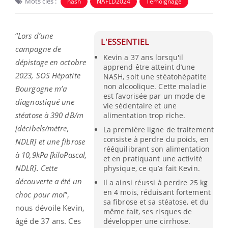
Mots clés :
nash
NAFLD2024
Témoignage
“
Lors d’une
L'ESSENTIEL
campagne de
Kevin a 37 ans lorsqu'il
dépistage en octobre
apprend être atteint d’une
2023, SOS Hépatite
NASH, soit une stéatohépatite
non alcoolique. Cette maladie
Bourgogne m’a
est favorisée par un mode de
diagnostiqué une
vie sédentaire et une
stéatose à 390 dB/m
alimentation trop riche.
[décibels/mètre,
La première ligne de traitement
consiste à perdre du poids, en
NDLR] et une fibrose
rééquilibrant son alimentation
à 10,9kPa [kiloPascal,
et en pratiquant une activité
NDLR]. Cette
physique, ce qu’a fait Kevin.
découverte a été un
Il a ainsi réussi à perdre 25 kg
en 4 mois, réduisant fortement
choc pour moi
”,
sa fibrose et sa stéatose, et du
nous dévoile Kevin,
même fait, ses risques de
âgé de 37 ans. Ces
développer une cirrhose.