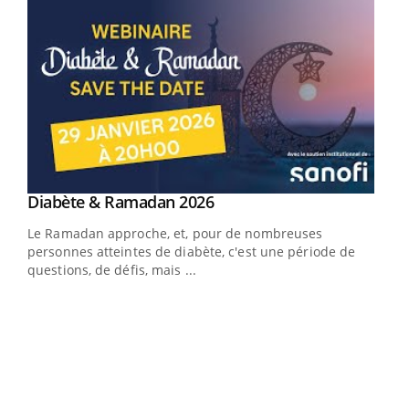
Youtube
Diabète & Ramadan 2026
Un « jumeau numérique » pour faciliter l’accès
Youtube
Youtube
Youtube
à la médecine préventive
Le Ramadan approche, et, pour de nombreuses
Un établissement lié à un groupe mutualiste innove en
personnes atteintes de diabète, c'est une période de
matière de bilan de santé : l'utilisation d'un « jumeau
questions, de défis, mais ...
numérique » permet ...
COU
You
Coup
vous