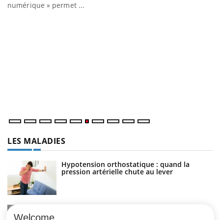
numérique » permet ...
C
Yo
Co
cu
un
LES MALADIES
Hypotension orthostatique : quand la
pression artérielle chute au lever
Drépanocytose : une déformation des
globules rouges aux conséquences graves
Welcome