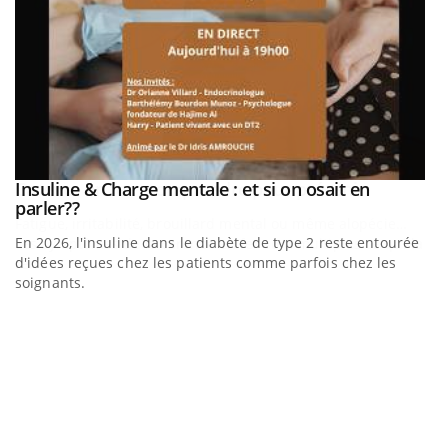
be
Insuline & Charge mentale : et si on osait en
Youtube
Youtube
parler??
En 2026, l'insuline dans le diabète de type 2 reste entourée
a
d'idées reçues chez les patients comme parfois chez les
soignants.
E
Yo
l’
L'
Va