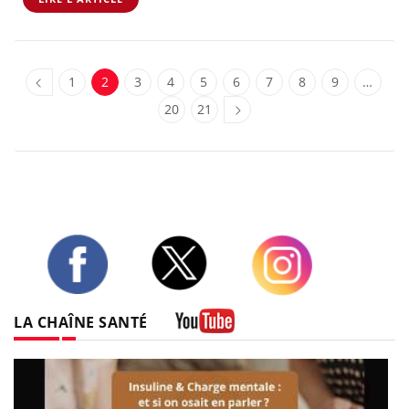
1
2
3
4
5
6
7
8
9
…
20
21
Twitter
Facebook
Instagram
LA CHAÎNE SANTÉ
Youtube