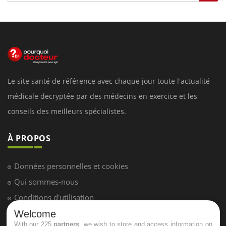
Le site santé de référence avec chaque jour toute l'actualité
médicale decryptée par des médecins en exercice et les
conseils des meilleurs spécialistes.
À PROPOS
Données personnelles et cookies
Qui sommes-nous
Conditions d'utilisation
Plan du site
Welcome
With our 225
partners
, we wish to store and access information on