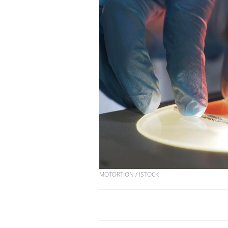
Hantavirus : un cas
détecté chez un touriste
en France
Mortalité infantile : un
rapport s’interroge sur
son taux élevé en France
Grossesse à risque : ce jus
naturel attire l'attention
des chercheurs
MOTORTION / ISTOCK