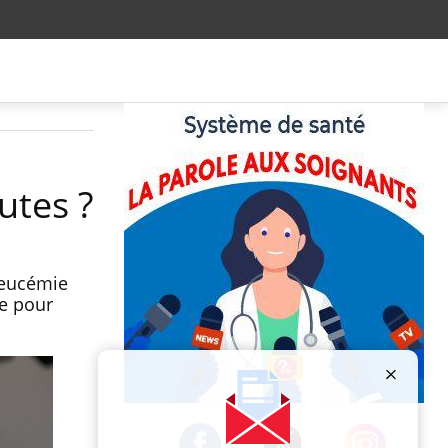
utes ?
leucémie
e pour
Publicité