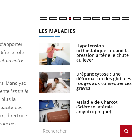
LES MALADIES
 d’apporter
Hypotension
orthostatique : quand la
tifié le rôle
pression artérielle chute
au lever
tion entre
Drépanocytose : une
déformation des globules
s. L’analyse
rouges aux conséquences
graves
mente
"entre le
plus la
Maladie de Charcot
(Sclérose latérale
apacité des
amyotrophique)
k, directrice
 souches