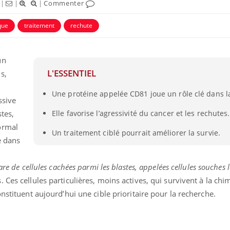
|
|
|
Commenter
que
traitement
rechute
un
L'ESSENTIEL
s,
Une protéine appelée CD81 joue un rôle clé dans l
ence en fer : comprendre pour
Insuline & Charge ment
tube
Youtube
ssive
Youtube
Yout
venir
osait en parler??
tes,
Elle favorise l’agressivité du cancer et les rechutes.
gue, irritabilité, brouillard mental ou
En 2026, l'insuline dans l
ormal
Un traitement ciblé pourrait améliorer la survie.
e alopécie… Les symptômes de la
reste entourée d'idées re
e dans
nce en fer sont multiples ce qui la rend
patients comme parfois ch
are de cellules cachées parmi les blastes, appelées cellules souches
Ces cellules particulières, moins actives, qui survivent à la chi
nstituent aujourd’hui une cible prioritaire pour la recherche.