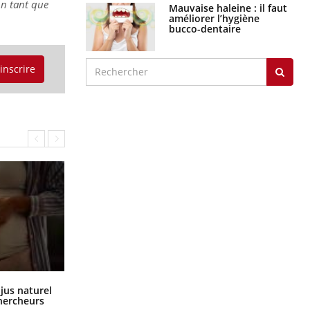
n tant que
Mauvaise haleine : il faut
améliorer l’hygiène
bucco-dentaire
'inscrire
Comment oublier les écrans en
 jus naturel
vacances ?
chercheurs