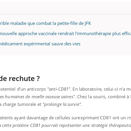
ible maladie que combat la petite-fille de JFK
nouvelle approche vaccinale rendrait l'immunothérapie plus effic
médicament expérimental sauve des vies
de rechute ?
potentiel d’un anticorps
"anti-CD81"
. En laboratoire, celui-ci n’a 
les humaines de moelle osseuse saines".
Chez la souris, combiné à 
la charge tumorale et
"prolonge la survie".
atients ayant davantage de cellules surexprimant CD81 ont un r
ia cette protéine CD81 pourrait représenter une stratégie thérapeuti