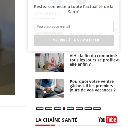
Restez connecté à toute l’actualité de la
Twitter
Facebook
Instagram
Santé
EN DIRECT
unya, dengue,
La sieste empêche-t-elle
e : que se passe-
de dormir la nuit ?
s le sud de la
S'INSCRIRE À LA NEWSLETTER
icaments GLP-1
VIH : la fin du comprimé
t-ils aussi les os
tous les jours se profile-t-
elle enfin ?
alovirus : ce qui
Pourquoi votre ventre
ans la prise en
gâche-t-il les premiers
des femmes
jours de vos vacances ?
es
LA CHAÎNE SANTÉ
Youtube