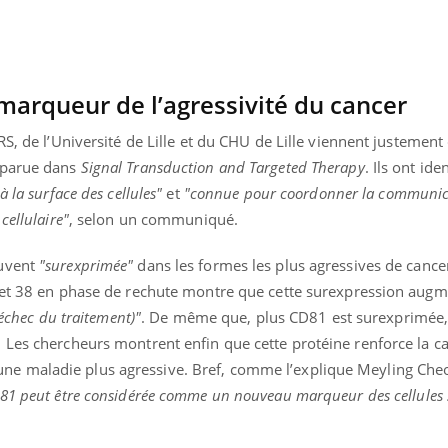
marqueur de l’agressivité du cancer
RS, de l’Université de Lille et du CHU de Lille viennent justement
 parue dans
Signal Transduction and Targeted Therapy
. Ils ont iden
à la surface des cellules"
et
"connue pour coordonner la communica
cellulaire"
, selon un communiqué.
ouvent
"surexprimée"
dans les formes les plus agressives de cancer
c et 38 en phase de rechute montre que cette surexpression aug
’échec du traitement)"
. De même que, plus CD81 est surexprimée, 
 Les chercheurs montrent enfin que cette protéine renforce la c
e d’une maladie plus agressive. Bref, comme l’explique Meyling Cheo
D81 peut être considérée comme un nouveau marqueur des cellules