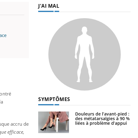
J'AI MAL
ace
montré
SYMPTÔMES
la
Douleurs de l’avant-pied :
des métatarsalgies à 90 %
liées à problème d’appui
isque accru de
que efficace,