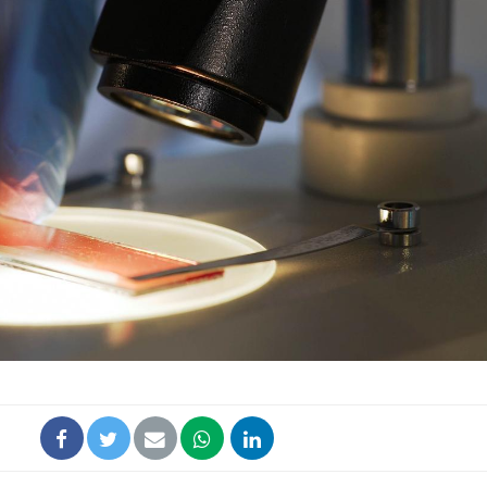
Comment oublier les
Chikung
écrans en vacances ?
West Nil
t-il dan
France ?
Toujours connectés :
Les méd
comment le travail
protègen
empiète de plus en plus
?
sur nos soirées
Cancer colorectal : une
Cytomég
stratégie simple aurait
change d
changé la donne au Pays
charge 
basque
enceint