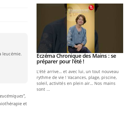
a leucémie.
ale : et si on
Eczéma Chronique des Mains : se
Youtube
ube
Youtube
préparer pour l’été !
e diabète de type 2
L'été arrive… et avec lui, un tout nouveau
çues chez les
rythme de vie ! Vacances, plage, piscine,
ez les soignants.
soleil, activités en plein air… Nos mains
sont ...
Di
You
 leucémiques",
miothérapie et
Le 
nom
dia
défi