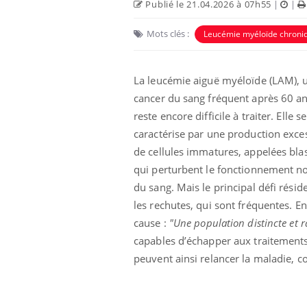
Publié le 21.04.2026 à 07h55
|
|
Mots clés :
Leucémie myéloïde chroni
La leucémie aiguë myéloïde (LAM), 
cancer du sang fréquent après 60 an
reste encore difficile à traiter. Elle se
Eczéma Chronique des Mains :
Car
Youtube
You
caractérise par une production exce
Youtube
expliquer ma maladie
pré
de cellules immatures, appelées blas
Il y a des sujets qui sont faciles à aborder...
Fati
qui perturbent le fonctionnement n
d'autres non ! D'un côté, poser des
mêm
du sang. Mais le principal défi résid
questions sur la maladie d'un proche c'est
care
les rechutes, qui sont fréquentes. En
montrer ...
...
cause :
"Une population distincte et r
capables d’échapper aux traitements. 
peuvent ainsi relancer la maladie, co